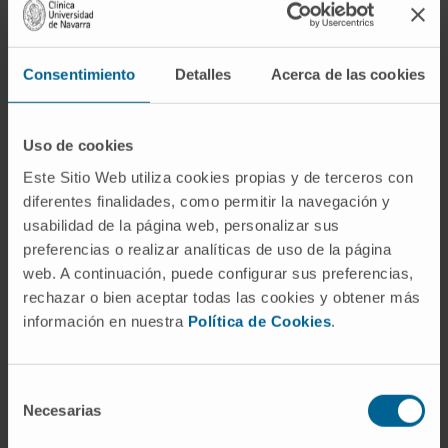
La
Dra. Tania Errasti
, especialista en Ginecología y
Obstetricia de la Clínica con dedicación preferencial
a la Endocrinología Ginecológica y la fertilidad, ha
Consentimiento
Detalles
Acerca de las cookies
subrayado la trascendencia de este logro médico,
“teniendo en cuenta que las técnicas de
reproducción asistida tienen una tasa de éxito que
Uso de cookies
oscila entre el 30 y 33%.
La atención que ofrece el
Este Sitio Web utiliza cookies propias y de terceros con
equipo multidisciplinar de la Clínica, y nuestras
diferentes finalidades, como permitir la navegación y
evaluaciones y tratamientos, se apoyan en la propia
usabilidad de la página web, personalizar sus
naturaleza, estudiando qué funciona bien y qué no,
preferencias o realizar analíticas de uso de la página
web. A continuación, puede configurar sus preferencias,
diagnosticando patología funcional y orgánica, y
rechazar o bien aceptar todas las cookies y obtener más
ayudando a restablecer la fisiología y anatomía.
Ha
información en nuestra
Política de Cookies
.
dado resultados, demostrando que el cuerpo
está hecho para que funcione bien y que no
hay que manipularlo
”, ha agregado la
Selección
Necesarias
especialista
.
de
consentimiento