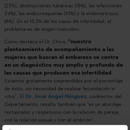
(23%), obstrucciones tubáricas (18%), las infecciones
(14%), las endocrinopatías (10%) y la endometriosis
(8%). En el 15,3% de los casos de infertilidad, el
problema es de origen masculino.
Como destaca el Dr. Chiva,
“nuestro
planteamiento de acompañamiento a las
mujeres que buscan el embarazo se centra
en un diagnóstico muy amplio y profundo de
las causas que producen esa infertilidad
.
Estamos gratamente sorprendidos por el porcentaje
de éxito, sin necesidad de realizar fecundación in
vitro”. El
Dr. José Ángel Mínguez
, codirector del
Departamento, resalta también que "es un abordaje
restaurador y respetuoso con la relación de pareja,
con la relación sexual y con el embrión”.