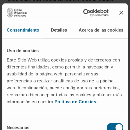
Universidad de Navarra, ha agradecido “la implicación
de todos los participantes y colaboradores” y ha
asegurado que “alcanzar la décima edición con este
nivel de participación demuestra que la Carrera de
Consentimiento
Detalles
Acerca de las cookies
los Valientes es ya una cita consolidada en Navarra”.
Bajo el lema ‘Hoy somos todos del mismo equipo’, la
Uso de cookies
iniciativa ha logrado unir a referentes destacados del
Este Sitio Web utiliza cookies propias y de terceros con
deporte profesional, que han querido mostrar
diferentes finalidades, como permitir la navegación y
públicamente su respaldo a la causa. A ella se han
usabilidad de la página web, personalizar sus
preferencias o realizar analíticas de uso de la página
sumado
Eusebio Unzué
, manager general del
web. A continuación, puede configurar sus preferencias,
equipo ciclista Movistar Team;
Miguel Hernández
,
rechazar o bien aceptar todas las cookies y obtener más
entrenador del Osasuna Magna Xota;
Martina
información en nuestra
Política de Cookies
.
Calvo
, campeona de Europa de pádel;
Naiara
Irigoyen
y
Alain Santamaría
, campeones del
mundo en carrera de montaña (Kilómetro Vertical); y
Selección
Necesarias
Manuel Urra
, presidente de la Federación Navarra
de