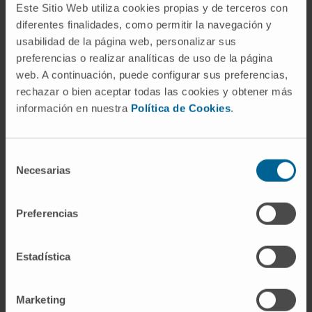
encuentro de profesionales reconocidos del sector,
Este Sitio Web utiliza cookies propias y de terceros con
el jurado de los Auténtica Excellence Awards
diferentes finalidades, como permitir la navegación y
2023 ha destacado el liderazgo de Xandra
usabilidad de la página web, personalizar sus
Luque en la creación de más de 980 recetas
preferencias o realizar analíticas de uso de la página
web. A continuación, puede configurar sus preferencias,
para más de 60 patologías y restricciones
rechazar o bien aceptar todas las cookies y obtener más
alimenticias de las que se benefician, cada
información en nuestra
Política de Cookies
.
día, los pacientes ingresados en la sede
madrileña de la Clínica
.
Selección
“Recibir este premio supone cumplir un sueño en
Necesarias
de
esta andadura que empezó como un reto. Gracias a
consentimiento
todo mi equipo, que rema en la misma dirección y
Preferencias
hace posible que la gastronomía siga formando parte
de nuestras vidas de esta manera tan especial”, ha
destacado la chef galardonada.
Estadística
Este es el segundo galardón nacional que Xandra
Marketing
Luque recibe este año. El pasado mes de mayo,