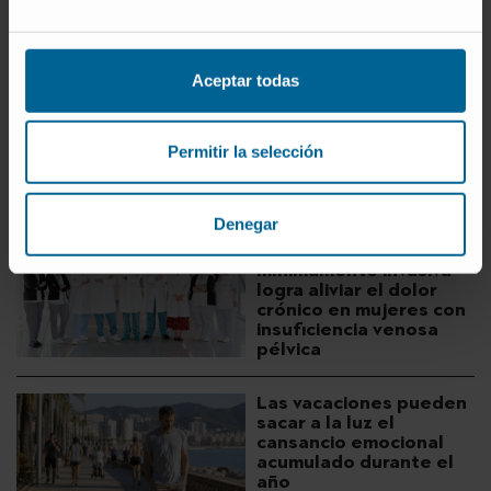
junto al resto del Área de Dietas de la Clínica
Universidad de Navarra en Madrid, recibió el
primer
premio en el III concurso de la Asociación Española
Aceptar todas
de Hostelería Hospitalaria
.
Permitir la selección
+ DESCUBRA MÁS
Denegar
Una técnica
mínimamente invasiva
logra aliviar el dolor
crónico en mujeres con
insuficiencia venosa
pélvica
Las vacaciones pueden
sacar a la luz el
cansancio emocional
acumulado durante el
año