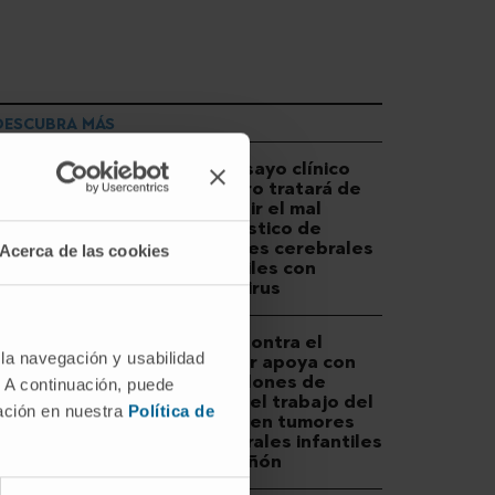
DESCUBRA MÁS
Un ensayo clínico
pionero tratará de
revertir el mal
pronóstico de
tumores cerebrales
Acerca de las cookies
infantiles con
oncovirus
CRIS Contra el
 la navegación y usabilidad
Cáncer apoya con
1,5 millones de
. A continuación, puede
euros el trabajo del
mación en nuestra
Política de
CCUN en tumores
cerebrales infantiles
y de riñón