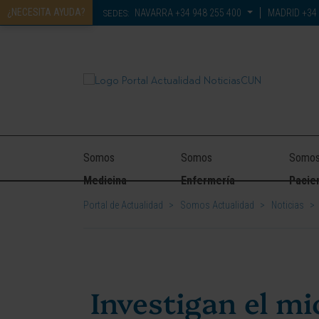
¿NECESITA AYUDA?
NAVARRA
+34 948 255 400
MADRID
+34 
SEDES:
Somos
Somos
Somo
Medicina
Enfermería
Pacie
Portal de Actualidad
>
Somos Actualidad
>
Noticias
>
Investigan el mi