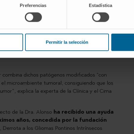
s en laboratorio para que respondan frente a este
Preferencias
Estadística
e la Dra. Alonso y su equipo se han dedicado
dos obtenidos hasta la fecha han concluido
es “altamente segura, ya que no produce
nta cierto efecto terapéutico”
, valora la
Permitir la selección
dor combina dichos patógenos modificados “con
r el microambiente tumoral, consiguiendo que los
umor”, explica la experta de la Clínica y el Cima
yecto de la Dra. Alonso
ha recibido una ayuda
óximos años, concedida por la fundación
, Derrota a los Gliomas Pontinos Intrínsecos