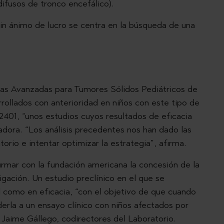
fusos de tronco encefálico).
in ánimo de lucro se centra en la búsqueda de una
ias Avanzadas para Tumores Sólidos Pediátricos de
rrollados con anterioridad en niños con este tipo de
2401, “unos estudios cuyos resultados de eficacia
adora. “Los análisis precedentes nos han dado las
torio e intentar optimizar la estrategia”, afirma.
irmar con la fundación americana la concesión de la
gación. Un estudio preclínico en el que se
d como en eficacia, “con el objetivo de que cuando
erla a un ensayo clínico con niños afectados por
 Jaime Gállego, codirectores del Laboratorio.