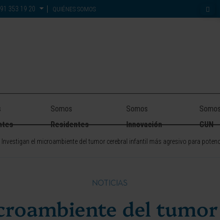
91 353 19 20
QUIÉNES SOMOS
s
Somos
Somos
Somo
ntes
Residentes
Innovación
CUN
Investigan el microambiente del tumor cerebral infantil más agresivo para potenci
NOTICIAS
croambiente del tumor 