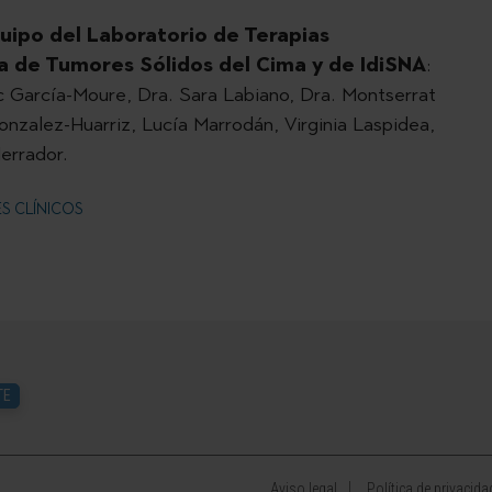
quipo del Laboratorio de Terapias
ma de Tumores Sólidos del Cima y de IdiSNA
:
c García-Moure, Dra. Sara Labiano, Dra. Montserrat
onzalez-Huarriz, Lucía Marrodán, Virginia Laspidea,
errador.
S CLÍNICOS
TE
Aviso legal
Política de privacida