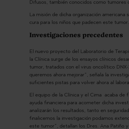
Difusos, también conocidos como tumores di
La misión de dicha organización americana s
cura para los niños que padecen este tumor.
Investigaciones precedentes
El nuevo proyecto del Laboratorio de Terap
la Clínica surge de los ensayos clínicos desa
tumor, tratados con el virus oncolítico DNX-
queremos ahora mejorar”, señala la investig
suficientes pistas para volver ahora al labora
El equipo de la Clínica y el Cima acaba de f
ayuda financiera para acometer dicha investi
analizarán los resultados, tanto en segurida
finalicemos la investigación podamos extend
este tumor”, detallan los Dres. Ana Patiño y