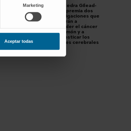
La Cátedra Gilead-
Marketing
CCUN premia dos
investigaciones que
ayudarán a
entender el cáncer
de pulmón y a
diagnosticar los
Aceptar todas
tumores cerebrales