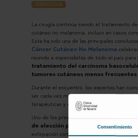
DERMATOLOGÍA
La cirugía continúa siendo el tratamiento d
cutáneo no melanoma, incluso en casos cons
Esta ha sido una de las principales conclusi
Cáncer Cutáneo No Melanoma
celebrad
reunido a especialistas de todo el país para
tratamiento del carcinoma basocelula
tumores cutáneos menos frecuentes
Durante el encuentro, los expertos han coin
ser cada vez más personalizado, combinando 
terapéuticas y el trabajo coordinado de equ
Uno de los principales focos de la jornada ha
de elección para muchos carcinomas 
Consentimiento
extirpación completa del tumor preservando