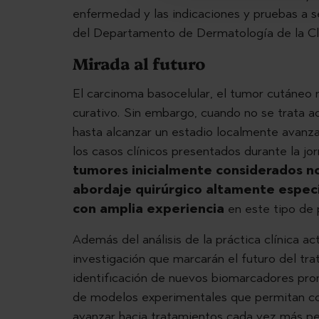
enfermedad y las indicaciones y pruebas a s
del Departamento de Dermatología de la Clí
Mirada al futuro
El carcinoma basocelular, el tumor cutáneo 
curativo. Sin embargo, cuando no se trata 
hasta alcanzar un estadio localmente avanzad
los casos clínicos presentados durante la j
tumores inicialmente considerados n
abordaje quirúrgico altamente espec
con amplia experiencia
en este tipo de
Además del análisis de la práctica clínica ac
investigación que marcarán el futuro del tr
identificación de nuevos biomarcadores pron
de modelos experimentales que permitan co
avanzar hacia tratamientos cada vez más p