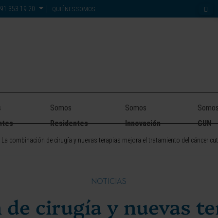
91 353 19 20
QUIÉNES SOMOS
s
Somos
Somos
Somo
ntes
Residentes
Innovación
CUN
La combinación de cirugía y nuevas terapias mejora el tratamiento del cáncer
NOTICIAS
de cirugía y nuevas te