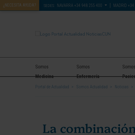
¿NECESITA AYUDA?
NAVARRA
+34 948 255 400
MADRID
+34 
SEDES:
Somos
Somos
Somo
Medicina
Enfermería
Pacie
Portal de Actualidad
>
Somos Actualidad
>
Noticias
>
La combinación 