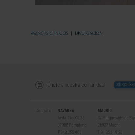
AVANCES CLÍNICOS
DIVULGACIÓN
¡Únete a nuestra comunidad!
SUSCRÍBE
Contacto
NAVARRA
MADRID
Avda. Pío XII, 36
C/ Marquesado de San
31008 Pamplona
28027 Madrid
T 948 255 400
T 91 353 19 20