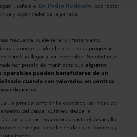
eguir”, señala el
Dr. Pedro Redondo
, codirector
nica y organizador de la jornada.
más frecuente, suele tener un tratamiento
adecuadamente desde el inicio, puede progresar
o e incluso llegar a ser inoperable. No obstante,
ornada han puesto de manifiesto que
algunos
o operables pueden beneficiarse de un
ializado cuando son valorados en centros
 procedimientos.
tual, la jornada también ha abordado las líneas de
atamiento del cáncer cutáneo, desde la
ósticos y dianas terapéuticas hasta el desarrollo
mprender mejor la evolución de estos tumores y
ersonalizados.