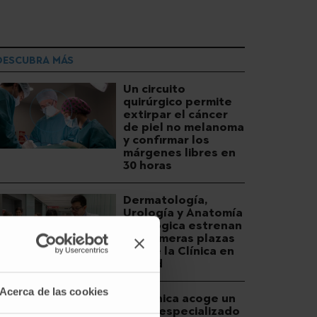
DESCUBRA MÁS
Un circuito
quirúrgico permite
extirpar el cáncer
de piel no melanoma
y confirmar los
márgenes libres en
30 horas
Dermatología,
Urología y Anatomía
Patológica estrenan
las primeras plazas
MIR de la Clínica en
Madrid
Acerca de las cookies
La Clínica acoge un
curso especializado