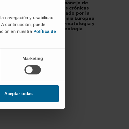
en el manejo de
heridas crónicas
impulsado por la
 la navegación y usabilidad
Academia Europea
de Dermatología y
. A continuación, puede
Venereología
mación en nuestra
Política de
Marketing
Aceptar todas