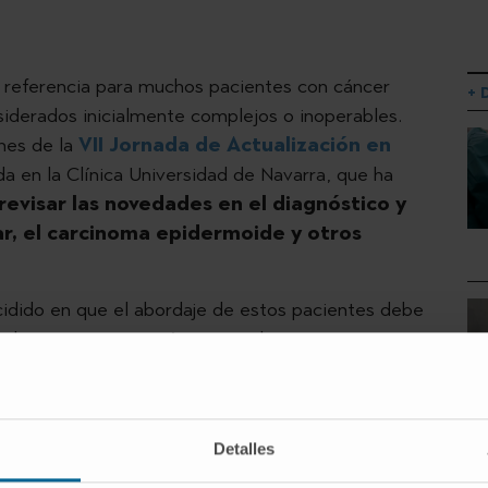
e referencia para muchos pacientes con cáncer
+ 
iderados inicialmente complejos o inoperables.
ones de la
VII Jornada de Actualización en
a en la Clínica Universidad de Navarra, que ha
revisar las novedades en el diagnóstico y
r, el carcinoma epidermoide y otros
.
cidido en que el abordaje de estos pacientes debe
la experiencia quirúrgica con las nuevas opciones
ipos multidisciplinares.
 sido la
cirugía de Mohs
, considerada la
técnica
cutáneos de alto riesgo
, por permitir la
Detalles
 al máximo el tejido sano. En una mesa redonda