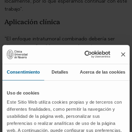
localmente, por lo que esperamos continuar con este
trabajo".
Aplicación clínica
"El enfoque intratumoral combinado debería ser
clínicamente factible para su aplicación en pacientes,
ya que tanto BO-112 como varios agonistas de STING
se están inyectando en los tumores de pacientes en
distintos ensayos clínicos. Hemos observado de
Consentimiento
Detalles
Acerca de las cookies
forma consistente
efectos terapéuticos
sinérgicos en una variedad de modelos de
Uso de cookies
tumores de ratón trasplantables, que
muestran regresiones completas de las
Este Sitio Web utiliza cookies propias y de terceros con
diferentes finalidades, como permitir la navegación y
lesiones tumorales inyectadas y no
usabilidad de la página web, personalizar sus
inyectadas
", confirma el
Dr. Ignacio Melero
,
preferencias o realizar analíticas de uso de la página
investigador senior del
Programa de
web. A continuación, puede configurar sus preferencias,