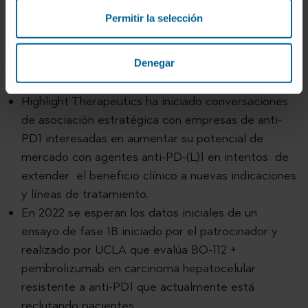
Permitir la selección
El inicio de un estudio pivotal de fase 3 en
melanoma metastásico en 2ª línea está previsto
para 2022 tras las conversaciones con las agencias
Denegar
reguladoras de Estados Unidos y Europa.
Highlight Therapeutics ha iniciado conversaciones
de asociación estratégica con empresas de anti-
PD1 interesadas en aumentar su potencial de
mercado con agentes anti-PD-(L)1 en intentos de
extender el beneficio clínico a nuevas indicaciones
y líneas de tratamiento.
En 2022 se esperan los datos iniciales de un
ensayo de fase 1B iniciado por el patrocinador y
realizado por UCLA que evalúa BO-112 +
pembrolizumab en carcinoma hepatocelular
resistente a anti-PD1 que actualmente está
reclutando pacientes.