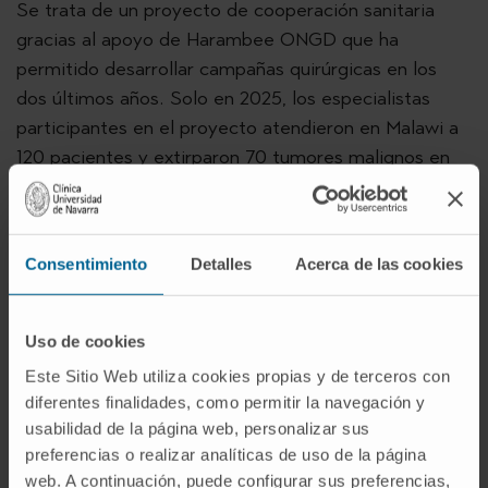
Se trata de un proyecto de cooperación sanitaria
gracias al apoyo de Harambee ONGD que ha
permitido desarrollar campañas quirúrgicas en los
dos últimos años. Solo en 2025, los especialistas
participantes en el proyecto atendieron en Malawi a
120 pacientes y extirparon 70 tumores malignos en
personas con albinismo.
La jornada ha reunido a representantes del ámbito
sanitario, científico y académico para reflexionar
Consentimiento
Detalles
Acerca de las cookies
sobre el papel de las mujeres africanas en la
investigación, la salud y el desarrollo del continente.
Uso de cookies
Han participado
Rosa María Martín-Aranda
,
Este Sitio Web utiliza cookies propias y de terceros con
catedrática de Química Inorgánica de la Universidad
diferentes finalidades, como permitir la navegación y
Nacional de Educación a Distancia;
Íñigo Pérez
usabilidad de la página web, personalizar sus
Baroja
, decano del Colegio Oficial de Químicos de
preferencias o realizar analíticas de uso de la página
Madrid, y
Damaris Nduta Wachira-Mbui
,
web. A continuación, puede configurar sus preferencias,