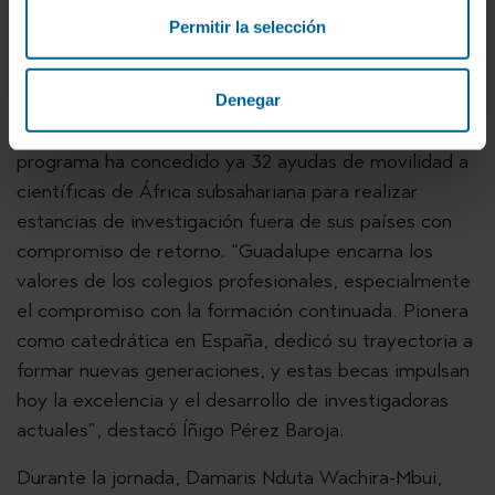
Permitir la selección
En este contexto se ha abordado también el trabajo
de las
Becas Guadalupe
, impulsadas por
Harambee ONGD
en memoria de la científica
Denegar
española Guadalupe Ortiz de Landázuri
. El
programa ha concedido ya 32 ayudas de movilidad a
científicas de África subsahariana para realizar
estancias de investigación fuera de sus países con
compromiso de retorno. “Guadalupe encarna los
valores de los colegios profesionales, especialmente
el compromiso con la formación continuada. Pionera
como catedrática en España, dedicó su trayectoria a
formar nuevas generaciones, y estas becas impulsan
hoy la excelencia y el desarrollo de investigadoras
actuales”, destacó Íñigo Pérez Baroja.
Durante la jornada, Damaris Nduta Wachira-Mbui,