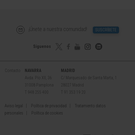
¡Únete a nuestra comunidad!
SUSCRÍBETE
Síguenos
Contacto
NAVARRA
MADRID
Avda. Pío XII, 36
C/ Marquesado de Santa Marta, 1
31008 Pamplona
28027 Madrid
T 948 255 400
T 91 353 19 20
Aviso legal
Política de privacidad
Tratamiento datos
personales
Política de cookies