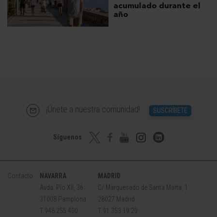
acumulado durante el
año
¡Únete a nuestra comunidad!
SUSCRÍBETE
Síguenos
Contacto
NAVARRA
MADRID
Avda. Pío XII, 36
C/ Marquesado de Santa Marta, 1
31008 Pamplona
28027 Madrid
T 948 255 400
T 91 353 19 20