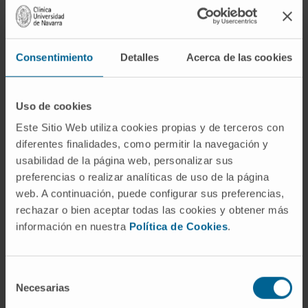
Hospitalidad.
Entre las medidas implantadas destacan
sistemas de desinfección mediante luz
Consentimiento
Detalles
Acerca de las cookies
ultravioleta en quirófanos, capaces de
inactivar bacterias, virus y hongos sin utilizar
Uso de cookies
productos químicos ni dejar residuos sobre
Este Sitio Web utiliza cookies propias y de terceros con
las superficies.
También se emplea ácido
diferentes finalidades, como permitir la navegación y
hipocloroso, un desinfectante eficaz frente a
usabilidad de la página web, personalizar sus
distintos patógenos que se descompone sin generar
preferencias o realizar analíticas de uso de la página
residuos peligrosos y presenta menor irritación y
web. A continuación, puede configurar sus preferencias,
corrosividad que otros productos convencionales. En
rechazar o bien aceptar todas las cookies y obtener más
el ámbito de la limpieza diaria, algunos carros
información en nuestra
Política de Cookies
.
incorporan sistemas inteligentes de dosificación de
agua para evitar desperdicios y utilizan mopas
Selección
reutilizables de microfibra.
Necesarias
de
consentimiento