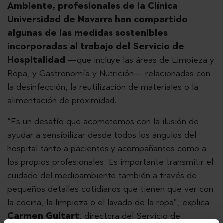
Ambiente, profesionales de la Clínica
Universidad de Navarra han compartido
algunas de las medidas sostenibles
incorporadas al trabajo del Servicio de
Hospitalidad
—que incluye las áreas de Limpieza y
Ropa, y Gastronomía y Nutrición— relacionadas con
la desinfección, la reutilización de materiales o la
alimentación de proximidad.
“Es un desafío que acometemos con la ilusión de
ayudar a sensibilizar desde todos los ángulos del
hospital tanto a pacientes y acompañantes como a
los propios profesionales. Es importante transmitir el
cuidado del medioambiente también a través de
pequeños detalles cotidianos que tienen que ver con
la cocina, la limpieza o el lavado de la ropa”, explica
Carmen Guitart
, directora del Servicio de