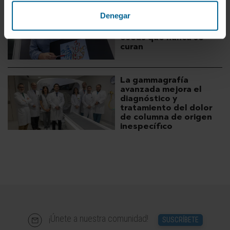
La desactivación de la
Denegar
proteína APEX1 explica
por qué hay fracturas
óseas que nunca se
curan
La gammagrafía
avanzada mejora el
diagnóstico y
tratamiento del dolor
de columna de origen
inespecífico
¡Únete a nuestra comunidad!
SUSCRÍBETE