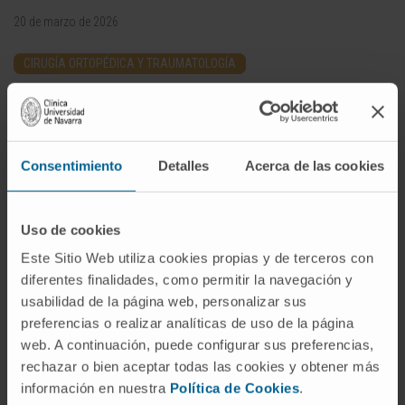
20 de marzo de 2026
CIRUGÍA ORTOPÉDICA Y TRAUMATOLOGÍA
El
Dr. Andrés Valentí
(Pamplona, 1979)
ha sido
nombrado director
del
Departamento de
Consentimiento
Detalles
Acerca de las cookies
Cirugía Ortopédica y Traumatología
de la
Clínica Universidad de Navarra.
Uso de cookies
Experto en cirugía de rodilla y en Medicina del
Deporte, es también el responsable en el hospital
Este Sitio Web utiliza cookies propias y de terceros con
diferentes finalidades, como permitir la navegación y
del servicio médico del Club Atlético Osasuna.
usabilidad de la página web, personalizar sus
Colabora en ensayos de investigación relacionados
preferencias o realizar analíticas de uso de la página
con la infección protésica, factores biológicos en la
web. A continuación, puede configurar sus preferencias,
práctica clínica o la cirugía ligamentosa de rodilla.
rechazar o bien aceptar todas las cookies y obtener más
información en nuestra
Política de Cookies
.
Se licenció en Medicina en la Universidad de Navarra