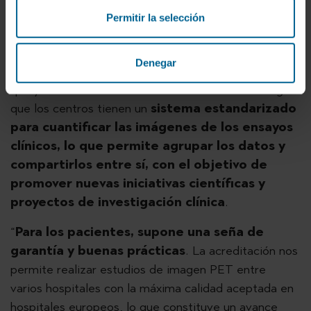
Zirconio 89
Permitir la selección
La acreditación por la Asociación Europea de
Denegar
Medicina Nuclear para el uso del Zirconio 89 -con el
que ya cuentan otros 6 centros en el mundo- asegura
que los centros tienen un
sistema estandarizado
para cuantificar las imágenes de los ensayos
clínicos, lo que permite agrupar los datos y
compartirlos entre sí, con el objetivo de
promover nuevas iniciativas científicas y
proyectos de investigación clínica
.
“
Para los pacientes, supone una seña de
garantía y buenas prácticas
. La acreditación nos
permite realizar estudios de imagen PET entre
varios hospitales con la máxima calidad aceptada en
hospitales europeos, lo que constituye un avance