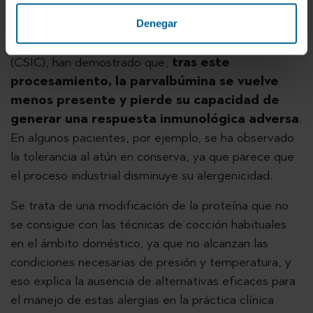
los que se limpian y se trituran los lomos hasta
formar una pasta. Estudios previos, incluidos trabajos
Denegar
del Consejo Superior de Investigaciones Científicas
(CSIC), han demostrado que,
tras este
procesamiento, la parvalbúmina se vuelve
menos presente y pierde su capacidad de
generar una respuesta inmunológica adversa
.
En algunos pacientes, por ejemplo, se ha observado
la tolerancia al atún en conserva, ya que parece que
el proceso industrial disminuye su alergenicidad.
Se trata de una modificación de la proteína que no
se consigue con las técnicas de cocción habituales
en el ámbito doméstico, ya que no alcanzan las
condiciones necesarias de presión y temperatura, y
eso explica la ausencia de alternativas eficaces para
el manejo de estas alergias en la práctica clínica