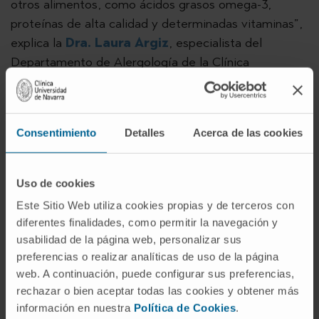
otros alimentos, como ácidos grasos omega-3,
proteínas de alta calidad y determinadas vitaminas”,
explica la
Dra. Laura Argiz
, especialista del
Departamento de Alergología de la Clínica
Universidad de Navarra.
El abordaje clínico conlleva un seguimiento en
consulta mediante pruebas cutáneas periódicas. Las
Consentimiento
Detalles
Acerca de las cookies
provocaciones sistemáticas con distintas especies
de pescado podrían afinar el diagnóstico, pero la
Uso de cookies
gravedad de las potenciales reacciones aconseja
Este Sitio Web utiliza cookies propias y de terceros con
evitarlo. Como consecuencia, actualmente no existen
diferentes finalidades, como permitir la navegación y
alternativas seguras y sostenibles para cubrir las
usabilidad de la página web, personalizar sus
necesidades nutricionales de estos pacientes.
preferencias o realizar analíticas de uso de la página
web. A continuación, puede configurar sus preferencias,
Este es el origen del estudio, que excluye los casos
rechazar o bien aceptar todas las cookies y obtener más
de reacción alérgica a anisakis. Su primer objetivo es
información en nuestra
Política de Cookies
.
ofrecer una alternativa segura que puedan consumir