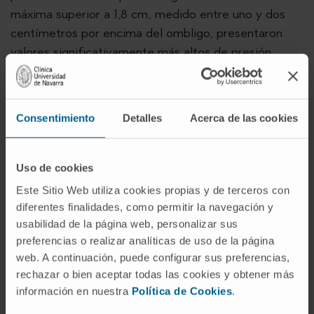
máxima superior a 1,8 cm, medido entre uno y dos
centímetros por encima del ombligo, presentaron
valores significativamente más altos de presión
arterial sistólica, insulina, triglicéridos y creatinina,
datos que muestran un perfil metabólico menos
favorable.
Esto se traduce, además, en que
Consentimiento
Detalles
Acerca de las cookies
aquellos pacientes con mayor índice de
tejido adiposo subcutáneo tuvieron una
probabilidad claramente superior de
Uso de cookies
presentar prediabetes o diabetes
.
Este Sitio Web utiliza cookies propias y de terceros con
diferentes finalidades, como permitir la navegación y
“La incorporación de esta técnica en la práctica
usabilidad de la página web, personalizar sus
clínica diaria, tanto en atención primaria como en
preferencias o realizar analíticas de uso de la página
diversas especialidades, abre la posibilidad de
web. A continuación, puede configurar sus preferencias,
detectar de forma precoz a personas con
rechazar o bien aceptar todas las cookies y obtener más
alteraciones metabólicas o con mayor probabilidad
información en nuestra
Política de Cookies
.
de desarrollarlas. En el abordaje de la obesidad,