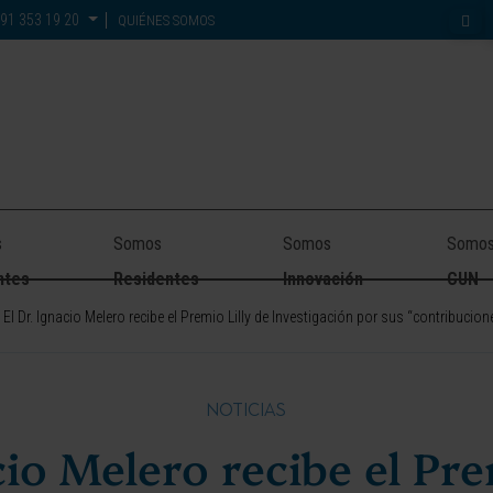
91 353 19 20
QUIÉNES SOMOS
s
Somos
Somos
Somo
ntes
Residentes
Innovación
CUN
El Dr. Ignacio Melero recibe el Premio Lilly de Investigación por sus “contribucio
NOTICIAS
cio Melero recibe el Pre