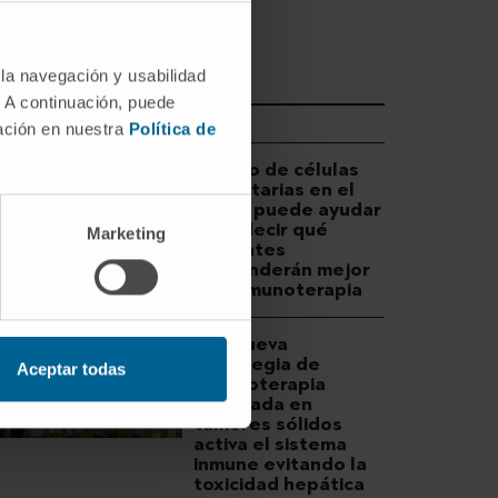
 la navegación y usabilidad
. A continuación, puede
DESCUBRA MÁS
mación en nuestra
Política de
Un tipo de células
inmunitarias en el
tumor puede ayudar
a predecir qué
Marketing
pacientes
responderán mejor
a la inmunoterapia
Una nueva
estrategia de
Aceptar todas
inmunoterapia
inyectada en
tumores sólidos
activa el sistema
inmune evitando la
toxicidad hepática