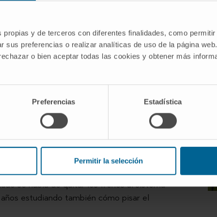
UNOTERAPIA
s propias y de terceros con diferentes finalidades, como permitir
r sus preferencias o realizar analíticas de uso de la página web
nología e Inmunoterapia del Cima y de la Clínica
+ 
 rechazar o bien aceptar todas las cookies y obtener más infor
emio Fundación Lilly de Investigación
ntribuciones decisivas en el campo de la
uciones médicas de las últimas décadas”.
Preferencias
Estadística
co Nacional, la Fundación Lilly ha destacado “su
as capaces de potenciar la respuesta inmunitaria
 la investigación internacional se centraba en
n de las defensas, su grupo fue pionero en explorar
Permitir la selección
ecanismos que las impulsan”.
udo se habla de quitar los frenos al sistema
 años estudiando también cómo pisar el