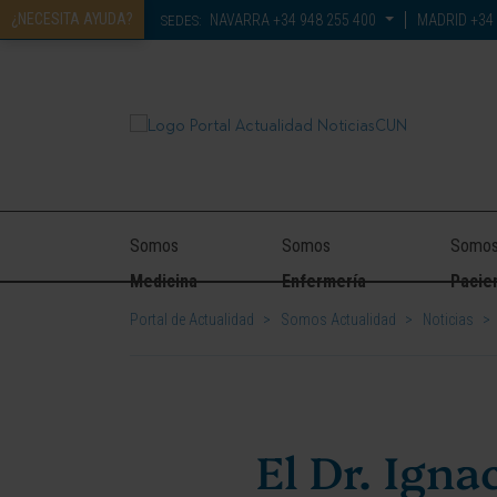
¿NECESITA AYUDA?
NAVARRA
+34 948 255 400
MADRID
+34 
SEDES:
Somos
Somos
Somo
Medicina
Enfermería
Pacie
Portal de Actualidad
>
Somos Actualidad
>
Noticias
>
El Dr. Igna