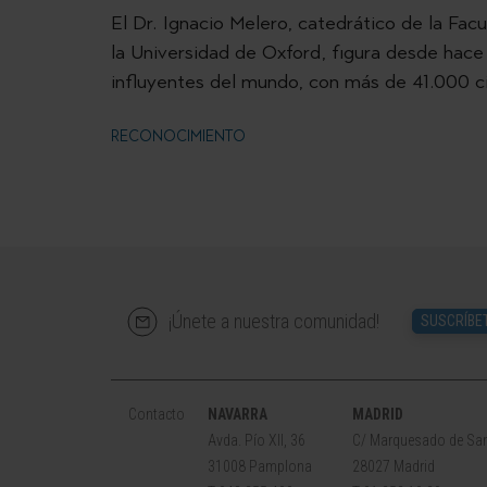
El Dr. Ignacio Melero, catedrático de la Fac
la Universidad de Oxford, figura desde hac
influyentes del mundo, con más de 41.000 ci
RECONOCIMIENTO
¡Únete a nuestra comunidad!
SUSCRÍBE
Contacto
NAVARRA
MADRID
Avda. Pío XII, 36
C/ Marquesado de San
31008 Pamplona
28027 Madrid