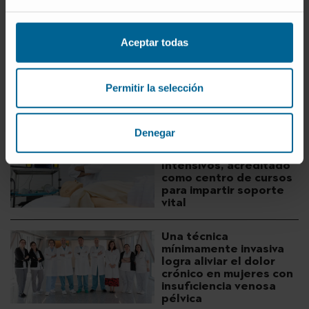
Carrera de los Valientes”.
SOMOS RESPONSABLES
NIÑOS CONTRA EL CÁNCER
Aceptar todas
RESPONSABILIDAD SOCIAL CORPORATIVA
Permitir la selección
+ DESCUBRA MÁS
Denegar
El Departamento de
Anestesia y Cuidados
Intensivos, acreditado
como centro de cursos
para impartir soporte
vital
Una técnica
mínimamente invasiva
logra aliviar el dolor
crónico en mujeres con
insuficiencia venosa
pélvica