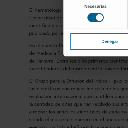
Necesarias
de
El hematólogo
Jesús San Miguel Izquie
consentimiento
Universidad de Navarra y director médico de 
científico y primer especialista clínico en a
publicado por el Grupo para la Difusión de Í
Denegar
En el puesto 16 de dicha clasificación figur
de Medicina Preventiva y Salud Pública y pr
de Navarra. Entre los cien primeros científi
investigadores del mismo centro universitario
El Grupo para la Difusión del Índice H publi
los científicos con mayor índice h de los que
evaluación internacional que se utiliza para 
la cantidad de citas que han recibido sus ar
a menor los artículos científicos de cada in
siendo el índice h el número en el que coinc
ejemplo, un índice h=5 significa que un autor