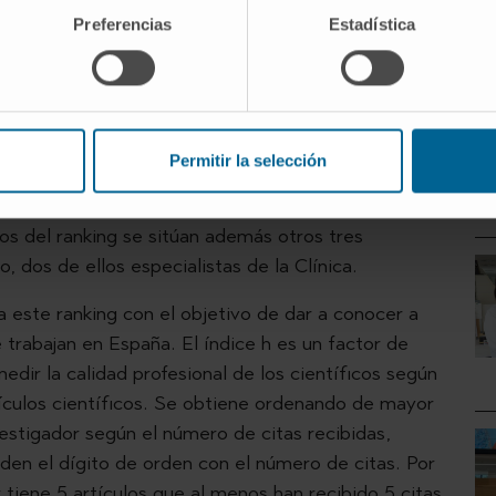
Preferencias
Estadística
rdo
, director de Medicina Clínica y Traslacional de la
+ 
la Clínica Universidad de Navarra, es el tercer
ctivo de España más citado, según el ranking
ndice H (DIH).
Permitir la selección
a el Dr. Miguel Ángel Martínez González, catedrático
ofesor de la Facultad de Medicina de la Universidad
cos del ranking se sitúan además otros tres
, dos de ellos especialistas de la Clínica.
ca este ranking con el objetivo de dar a conocer a
 trabajan en España. El índice h es un factor de
medir la calidad profesional de los científicos según
tículos científicos. Se obtiene ordenando de mayor
vestigador según el número de citas recibidas,
iden el dígito de orden con el número de citas. Por
 tiene 5 artículos que al menos han recibido 5 citas