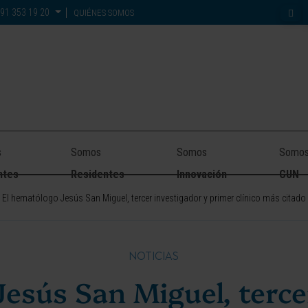
91 353 19 20
QUIÉNES SOMOS
s
Somos
Somos
Somo
ntes
Residentes
Innovación
CUN
El hematólogo Jesús San Miguel, tercer investigador y primer clínico más citad
NOTICIAS
esús San Miguel, terce