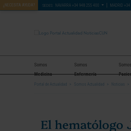
¿NECESITA AYUDA?
NAVARRA
+34 948 255 400
MADRID
+34 
SEDES:
Somos
Somos
Somo
Medicina
Enfermería
Pacie
Portal de Actualidad
>
Somos Actualidad
>
Noticias
>
El hematólogo J