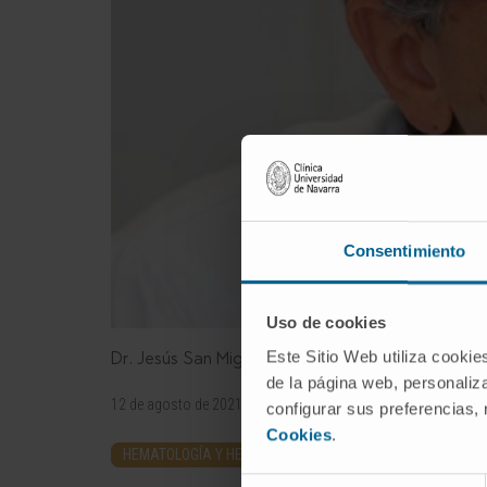
Consentimiento
Uso de cookies
Este Sitio Web utiliza cookie
Dr. Jesús San Miguel, hematólogo y director de Me
de la página web, personaliza
12 de agosto de 2021
configurar sus preferencias,
Cookies
.
HEMATOLOGÍA Y HEMOTERAPIA
Selección