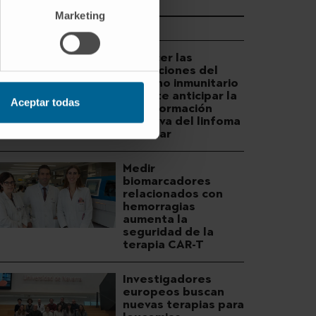
Marketing
DESCUBRA MÁS
Conocer las
alteraciones del
entorno inmunitario
permite anticipar la
Aceptar todas
transformación
agresiva del linfoma
folicular
Medir
biomarcadores
relacionados con
hemorragias
aumenta la
seguridad de la
terapia CAR-T
Investigadores
europeos buscan
nuevas terapias para