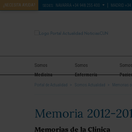
¿NECESITA AYUDA?
NAVARRA
+34 948 255 400
MADRID
+34 
SEDES:
Somos
Somos
Somo
Medicina
Enfermería
Pacie
Portal de Actualidad
>
Somos Actualidad
>
Memorias c
Memoria 2012-20
Memorias de la Clínica