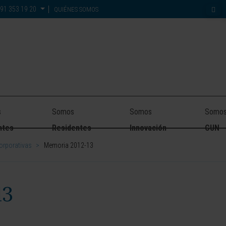
91 353 19 20
QUIÉNES SOMOS
s
Somos
Somos
Somo
ntes
Residentes
Innovación
CUN
orporativas
>
Memoria 2012-13
13