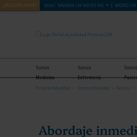
¿NECESITA AYUDA?
NAVARRA
+34 948 255 400
MADRID
+34 
SEDES:
Somos
Somos
Somo
Medicina
Enfermería
Pacie
Portal de Actualidad
>
Somos Actualidad
>
Noticias
>
Abordaje inmedi