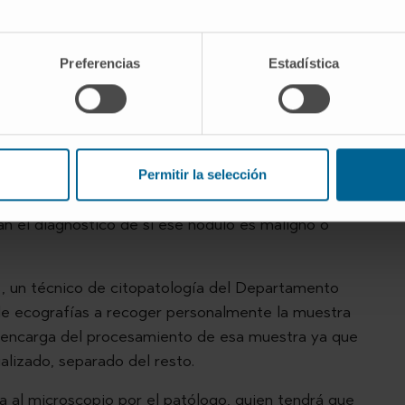
l máximo ese tiempo de espera”, alega el
Preferencias
Estadística
cha un sistema de diagnóstico de nódulo tiroideo en
ana a la consulta de Endocrinología, donde se le
 la ecografía con estudio tiroideo mediante punción
Permitir la selección
do es procesado rápidamente por el Laboratorio de
an el diagnóstico de si ese nódulo es maligno o
, un técnico de citopatología del Departamento
de ecografías a recoger personalmente la muestra
e encarga del procesamiento de esa muestra ya que
alizado, separado del resto.
a al microscopio por el patólogo, quien tendrá que