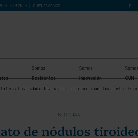
91 353 19 20
QUIÉNES SOMOS
s
Somos
Somos
Somo
ntes
Residentes
Innovación
CUN
La Clínica Universidad de Navarra aplica un protocolo para el diagnóstico de nó
NOTICIAS
ato de nódulos tiroideo