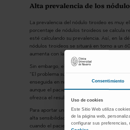
Alta prevalencia de los nódulo
La prevalencia del nódulo tiroideo es muy 
porcentaje de nódulos tiroideos se calcula r
esté calculando su prevalencia. Así, en la d
nódulos tiroideos se situará en torno a un 6
aumenta con la edad, advierte el Dr. Galofré
Sin embargo, el porcentaje de nódulos tiroid
“El problema surge de que el diagnóstico de 
Consentimiento
enseguida en nuestra mente por cáncer. Y r
aunque el paciente no lo sabrá con certeza 
ofrezca el resultado”, subraya.
Uso de cookies
Este Sitio Web utiliza cookie
Para aportar una valoración apropiada, debe
de la página web, personaliza
alta sensibilidad para la determinación del 
configurar sus preferencias,
cuando el paciente tiene un nódulo y además
Cookies
.