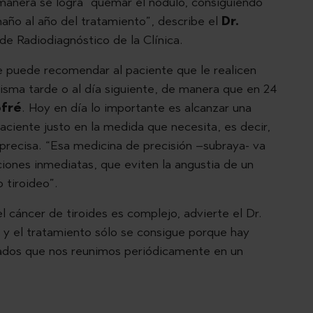
 manera se logra “quemar el nódulo, consiguiendo
año al año del tratamiento”, describe el
Dr.
 de Radiodiagnóstico de la Clínica.
e puede recomendar al paciente que le realicen
isma tarde o al día siguiente, de manera que en 24
ofré
. Hoy en día lo importante es alcanzar una
 paciente justo en la medida que necesita, es decir,
e precisa. “Esa medicina de precisión –subraya- va
iones inmediatas, que eviten la angustia de un
 tiroideo”.
l cáncer de tiroides es complejo, advierte el Dr.
o y el tratamiento sólo se consigue porque hay
izados que nos reunimos periódicamente en un