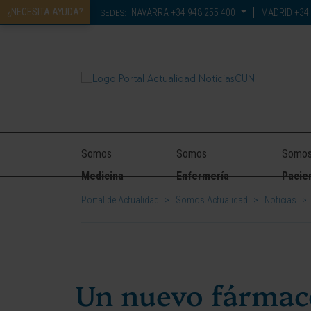
¿NECESITA AYUDA?
NAVARRA
+34 948 255 400
MADRID
+34 
SEDES:
Somos
Somos
Somo
Medicina
Enfermería
Pacie
Portal de Actualidad
>
Somos Actualidad
>
Noticias
>
Un nuevo fármaco