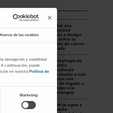
DESCUBRA MÁS
Detectar una
enfermedad
hepática a tiempo
Acerca de las cookies
puede evitar la
aparición de cáncer
de hígado
 la navegación y usabilidad
Una estrategia de
vacunación
. A continuación, puede
personalizada
mación en nuestra
Política de
podría ayudar a más
pacientes con
cáncer de hígado a
responder a la
inmunoterapia
Marketing
El CCUN se suma a
otros siete