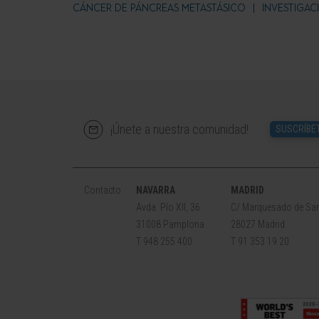
CÁNCER DE PÁNCREAS METASTÁSICO
INVESTIGAC
¡Únete a nuestra comunidad!
SUSCRÍBE
Contacto
NAVARRA
MADRID
Avda. Pío XII, 36
C/ Marquesado de San
31008 Pamplona
28027 Madrid
T 948 255 400
T 91 353 19 20