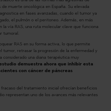
sas de muerte oncológica en España. Su elevada
diagnostica en fases avanzadas, cuando el tumor ya
ígado, el pulmón o el peritoneo. Además, en más
n la vía RAS, una ruta molecular clave que funciona
ar tumoral.
loquear RAS en su forma activa, lo que permite
el tumor, retrasar la progresión de la enfermedad y
ha considerado una diana terapéutica muy
estudio demuestra ahora que inhibir esta
pacientes con cáncer de páncreas
 fracaso del tratamiento inicial ofrecían beneficios
tudio representan uno de los avances más relevantes