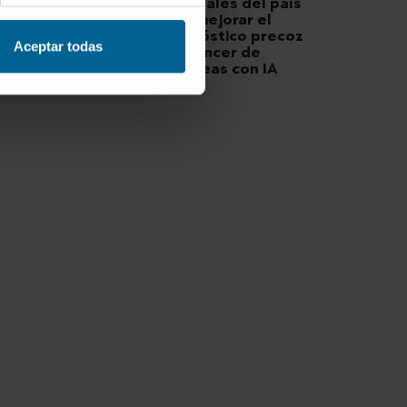
hospitales del país
para mejorar el
diagnóstico precoz
Aceptar todas
del cáncer de
páncreas con IA