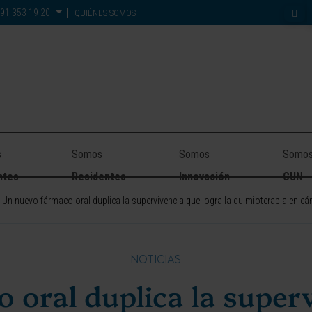
91 353 19 20
QUIÉNES SOMOS
s
Somos
Somos
Somo
ntes
Residentes
Innovación
CUN
Un nuevo fármaco oral duplica la supervivencia que logra la quimioterapia en c
NOTICIAS
 oral duplica la superv