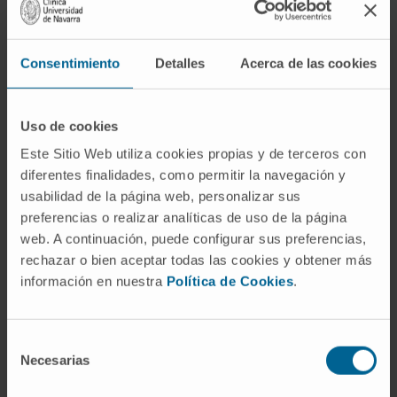
paciente realizados en varias organizaciones
sanitarias privadas ni hay un repositorio
Consentimiento
Detalles
Acerca de las cookies
centralizado de pruebas diagnósticas por
paciente.
Uso de cookies
Ya se han puesto en práctica algunas iniciativas
para evitar esta situación, como el Proyecto de
Este Sitio Web utiliza cookies propias y de terceros con
diferentes finalidades, como permitir la navegación y
Interoperabilidad de la historia clínica digital en la
usabilidad de la página web, personalizar sus
sanidad privada, desarrollado por la Fundación
preferencias o realizar analíticas de uso de la página
IDIS y del que ya forman parte las principales
web. A continuación, puede configurar sus preferencias,
compañías aseguradoras y grupos hospitalarios
rechazar o bien aceptar todas las cookies y obtener más
de este país.
información en nuestra
Política de Cookies
.
La necesidad de compartir los datos de salud
está ya recogida en el reglamento del Espacio
Selección
Europeo de Datos Sanitarios, cuyo objetivo es
Necesarias
de
ayudar a las personas a tomar el control de sus
consentimiento