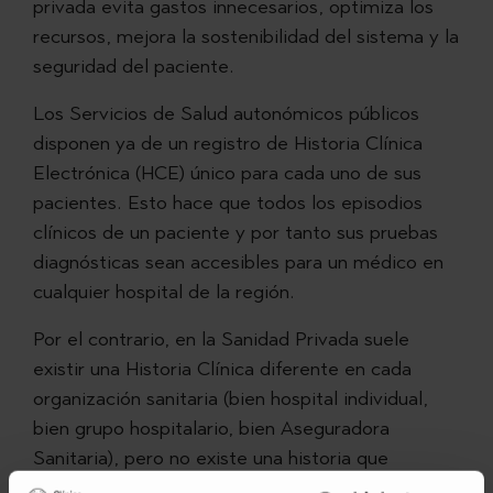
privada evita gastos innecesarios, optimiza los
recursos, mejora la sostenibilidad del sistema y la
seguridad del paciente.
Los Servicios de Salud autonómicos públicos
disponen ya de un registro de Historia Clínica
Electrónica (HCE) único para cada uno de sus
pacientes. Esto hace que todos los episodios
clínicos de un paciente y por tanto sus pruebas
diagnósticas sean accesibles para un médico en
cualquier hospital de la región.
Por el contrario, en la Sanidad Privada suele
existir una Historia Clínica diferente en cada
organización sanitaria (bien hospital individual,
bien grupo hospitalario, bien Aseguradora
Sanitaria), pero no existe una historia que
contenga todos los episodios clínicos de un