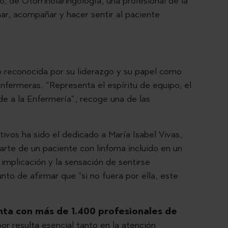
, de Otorrinolaringología, una profesional de la
ar, acompañar y hacer sentir al paciente
o reconocida por su liderazgo y su papel como
nfermeras. “Representa el espíritu de equipo, el
 a la Enfermería”, recoge una de las
vos ha sido el dedicado a María Isabel Vivas,
rte de un paciente con linfoma incluido en un
a implicación y la sensación de sentirse
o de afirmar que “si no fuera por ella, este
enta con más de 1.400 profesionales de
bor resulta esencial tanto en la atención