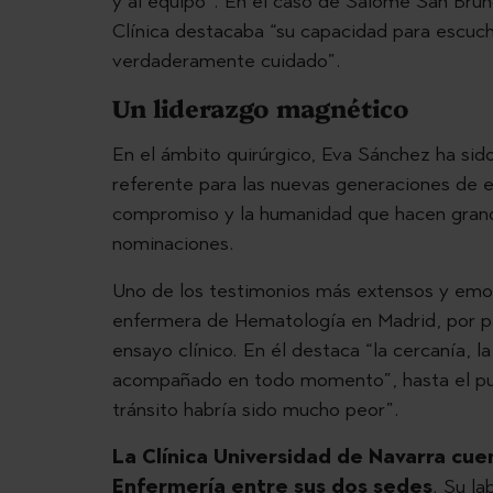
y al equipo”. En el caso de Salomé San Bruno
Clínica destacaba “su capacidad para escuch
verdaderamente cuidado”.
Un liderazgo magnético
En el ámbito quirúrgico, Eva Sánchez ha sid
referente para las nuevas generaciones de e
compromiso y la humanidad que hacen grande
nominaciones.
Uno de los testimonios más extensos y emoti
enfermera de Hematología en Madrid, por pa
ensayo clínico. En él destaca “la cercanía, l
acompañado en todo momento”, hasta el punt
tránsito habría sido mucho peor”.
La Clínica Universidad de Navarra cu
Enfermería entre sus dos sedes
. Su la