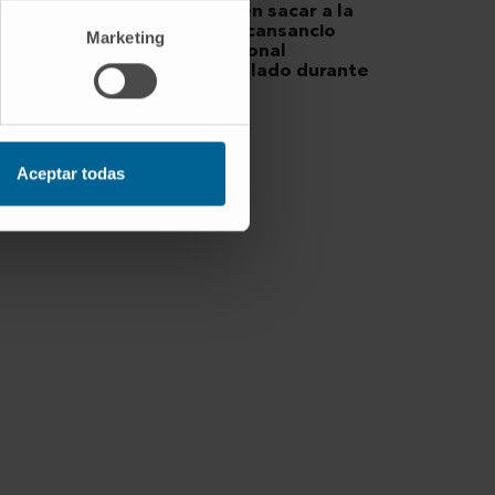
pueden sacar a la
luz el cansancio
Marketing
emocional
acumulado durante
el año
Aceptar todas