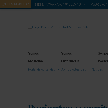
¿NECESITA AYUDA?
NAVARRA
+34 948 255 400
MADRID
+34 
SEDES:
Somos
Somos
Somo
Medicina
Enfermería
Pacie
Portal de Actualidad
>
Somos Actualidad
>
Noticias
>
Pacientes y sanit