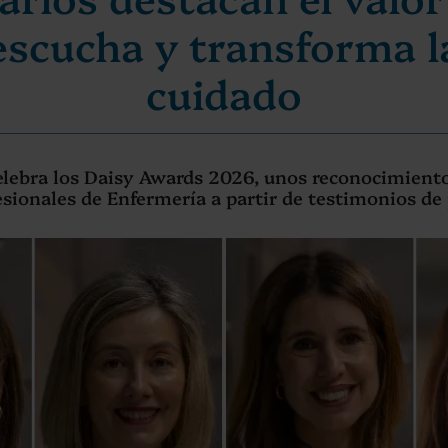
scucha y transforma la
cuidado
celebra los Daisy Awards 2026, unos reconocimiento
esionales de Enfermería a partir de testimonios de