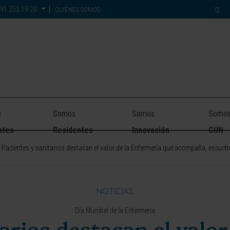
91 353 19 20
QUIÉNES SOMOS
s
Somos
Somos
Somo
ntes
Residentes
Innovación
CUN
Pacientes y sanitarios destacan el valor de la Enfermería que acompaña, escucha
NOTICIAS
Día Mundial de la Enfermería
arios destacan el valo