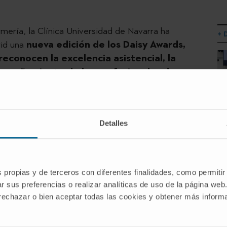
mería, la Clínica Universidad de Navarra ha
+ 
rid una
nueva edición de los Daisy Awards,
econocen la excelencia asistencial, la
ompañamiento de las profesionales de
ealizadas por pacientes, familiares y compañeros.
n Pamplona y 10 en Madrid— han sido nominadas a
n el impacto que la Enfermería tiene en la
Detalles
iento clínico. Los relatos destacan
valores como
d de generar confianza y el acompañamiento
os.
s propias y de terceros con diferentes finalidades, como permitir
 Award 2026 han sido
Eva Sánchez
(Quirófano),
r sus preferencias o realizar analíticas de uso de la página web
,
Edurne Fernández
(Endoscopias) y
Eva Morillo
 rechazar o bien aceptar todas las cookies y obtener más infor
en Pamplona; y
María Isabel Vivas
(Hematología) y
 en Madrid.