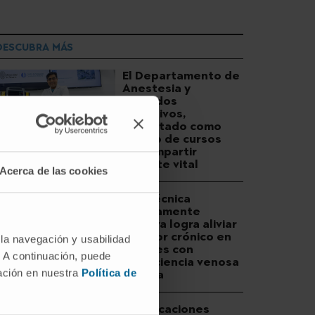
DESCUBRA MÁS
El Departamento de
Anestesia y
Cuidados
Intensivos,
acreditado como
centro de cursos
para impartir
soporte vital
Acerca de las cookies
Una técnica
mínimamente
invasiva logra aliviar
el dolor crónico en
 la navegación y usabilidad
mujeres con
. A continuación, puede
insuficiencia venosa
mación en nuestra
Política de
pélvica
Las vacaciones