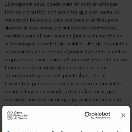
El programa está ideado para ofrecer un enfoque
teórico y práctico, con sesiones que explicarán los
conceptos básicos y unas sesiones prácticas para
abordar la simulación y planificación dosimétrica,
medidas para el comisionado (puesta en marcha de
la tecnología) y control de calidad. Uno de los puntos
interesantes del curso es el poder transmitir nuestra
propia experiencia: cómo afrontamos ese reto, cómo
fuimos de algún modo dando respuesta a los
interrogantes que se nos planteaban, etc. Y
transmitirlo para poder ayudar a quien se encuentre
en una situación parecida. Otra de las cosas que
pretendemos aportar es que para una persona que
se aproxima por primera vez a la protonterapia
pueda ser conocedor de dónde están los límites.
¿Cuáles son esos límites de la protonterapia