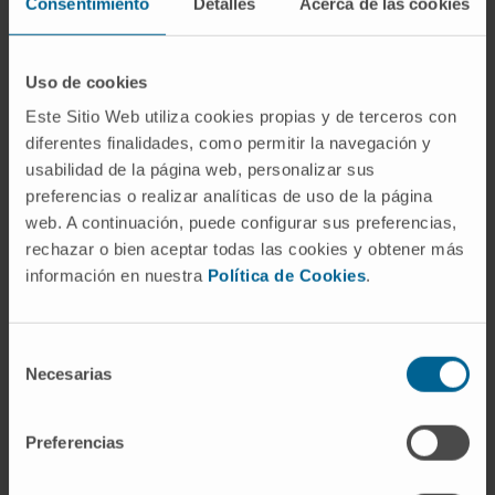
Consentimiento
Detalles
Acerca de las cookies
que la hacen única?
La protonterapia presenta algunas diferencias con
Uso de cookies
respecto a la radioterapia convencional y hay que
Este Sitio Web utiliza cookies propias y de terceros con
conocerlas bien. No solo relativas a la protección
diferentes finalidades, como permitir la navegación y
radiológica de la instalación, sino también al proceso
usabilidad de la página web, personalizar sus
de la puesta a punto. En éste, llamado comisionado,
preferencias o realizar analíticas de uso de la página
hemos de valorar las especificaciones de máquina,
web. A continuación, puede configurar sus preferencias,
adquirir datos experimentales para caracterizar los
rechazar o bien aceptar todas las cookies y obtener más
haces de protones, y con todo ello preparar modelos
información en nuestra
Política de Cookies
.
de cálculo de la dosis de radiación sobre imágenes
de TAC de los pacientes. Con todo ello
Selección
establecemos las bases para que el paciente reciba
Necesarias
de
con seguridad la dosis prescrita por el médico. Tanto
consentimiento
el proceso de puesta a punto del equipamiento
Preferencias
como la actividad posterior de preparación de
tratamientos para pacientes conlleva el estudio,