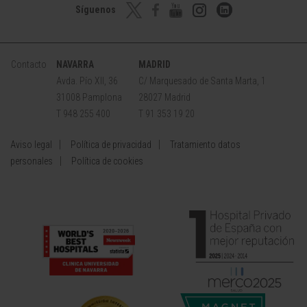
Síguenos
Contacto
NAVARRA
MADRID
Avda. Pío XII, 36
C/ Marquesado de Santa Marta, 1
31008 Pamplona
28027 Madrid
T 948 255 400
T 91 353 19 20
Aviso legal
Política de privacidad
Tratamiento datos
personales
Política de cookies