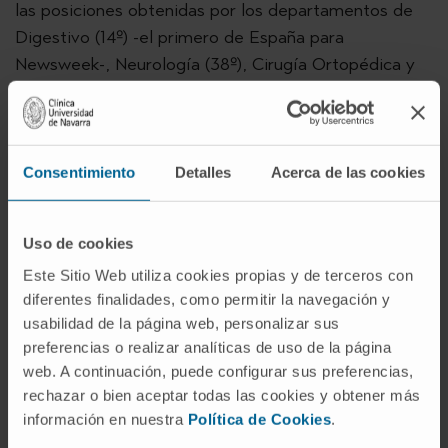
las posiciones obtenidas por los departamentos de
Digestivo (14º) -el primero de España para
Newsweek-, Neurología (38º), Cirugía Ortopédica y
Traumatología (51º), Urología (59º), Cardiología (62º)
y Endocrinología y Nutrición (97º).
De acuerdo con los datos publicados por esta revista
Consentimiento
Detalles
Acerca de las cookies
internacional, la Clínica es el primer hospital privado
español en todas las especialidades en las que
aparece valorada.
Uso de cookies
Este Sitio Web utiliza cookies propias y de terceros con
Además, por tercer año consecutivo, la Clínica
diferentes finalidades, como permitir la navegación y
Universidad de Navarra es el primer hospital privado
usabilidad de la página web, personalizar sus
español en la lista de
World’s Best Smart
preferencias o realizar analíticas de uso de la página
Hospitals
, una relación que se fija en centros que
web. A continuación, puede configurar sus preferencias,
destacan por el uso de dispositivos electrónicos, la
rechazar o bien aceptar todas las cookies y obtener más
telemedicina, la imagen digital, la inteligencia
información en nuestra
Política de Cookies
.
artificial y la robótica En esta última clasificación, la