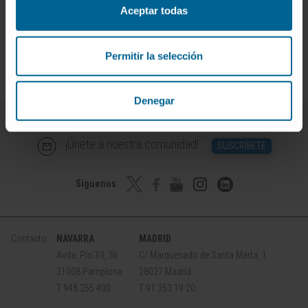
camino aunando fuerzas… Entonces descubriremos
Aceptar todas
que, aunque los procesos llevan su tiempo, también
ofrecen su recompensa.
Permitir la selección
Denegar
¡Únete a nuestra comunidad!
SUSCRÍBETE
Síguenos
Contacto
NAVARRA
MADRID
Avda. Pío XII, 36
C/ Marquesado de Santa Marta, 1
31008 Pamplona
28027 Madrid
T 948 255 400
T 91 353 19 20