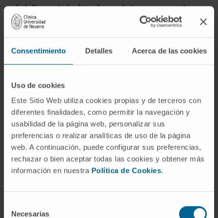
salud. Por un lado, la enfermedad por exceso de
grasa que provoca problemas mecánicos en el
cuerpo -como apnea de sueño o dolor en las
articulaciones- y, por el otro, la que se manifiesta
Consentimiento
Detalles
Acerca de las cookies
cuando el tejido graso se vuelve disfuncional por su
mala calidad y produce sustancias inflamatorias y
Uso de cookies
hormonales que alteran el metabolismo y el sistema
inmune.
Este Sitio Web utiliza cookies propias y de terceros con
diferentes finalidades, como permitir la navegación y
El trabajo, que ha partido de un
metaanálisis de
usabilidad de la página web, personalizar sus
resultados de ensayos clínicos realizados
preferencias o realizar analíticas de uso de la página
para el abordaje de la obesidad, reconoce
web. A continuación, puede configurar sus preferencias,
rechazar o bien aceptar todas las cookies y obtener más
esta enfermedad como una patología
información en nuestra
Política de Cookies
.
crónica, basada en la adiposidad y con
tendencia a recaer.
“Estamos ante un problema
que requiere atención continua personalizada y
Selección
multidisciplinaria, al igual que la diabetes o la
Necesarias
de