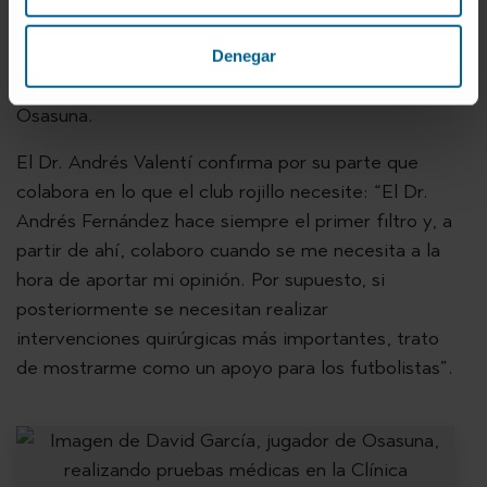
un partido, la atención que recibe para valorar su
lesión es inmediata”, asegura el Dr. Andrés
Denegar
Fernández, jefe de los servicios médicos de
Osasuna.
El Dr. Andrés Valentí confirma por su parte que
colabora en lo que el club rojillo necesite: “El Dr.
Andrés Fernández hace siempre el primer filtro y, a
partir de ahí, colaboro cuando se me necesita a la
hora de aportar mi opinión. Por supuesto, si
posteriormente se necesitan realizar
intervenciones quirúrgicas más importantes, trato
de mostrarme como un apoyo para los futbolistas”.