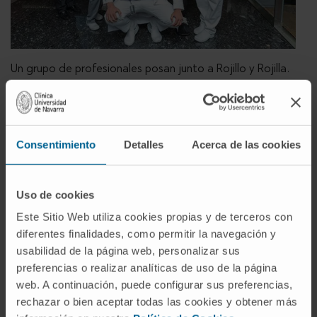
Un grupo de profesionales posan junto a Rojillo y Rojilla.
Otra de las acciones que la Clínica ha desarrollado
recientemente con Osasuna involucró al Real
Madrid y a su presidente Florentino Pérez, quien
Consentimiento
Detalles
Acerca de las cookies
visitó a los niños hospitalizados de la misma forma
que lo hacen los jugadores rojillos en fechas
señaladas como Navidad.
Uso de cookies
Este Sitio Web utiliza cookies propias y de terceros con
“En Osasuna siempre estamos dispuestos a apoyar
diferentes finalidades, como permitir la navegación y
proyectos sociales. Recientemente, en El Sadar
usabilidad de la página web, personalizar sus
acogimos también la presentación de la ‘Carrera
preferencias o realizar analíticas de uso de la página
de los Valientes’ en favor de los niños que sufren
web. A continuación, puede configurar sus preferencias,
cáncer, lo cual supone un gran orgullo para nuestra
rechazar o bien aceptar todas las cookies y obtener más