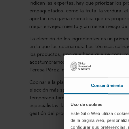
indican las expertas, hay que priorizar los p
empaquetados, como la fruta, la verdura, el
aportan una gama cromática que es proporci
mejor envejecimiento y un menor riesgo de 
La elección de los ingredientes es un prime
en la que los cocinamos. Las técnicas culin
los productos, sino que hace que se consuma
acostumbrarnos al propio sabor de los produc
Teresa Pérez, nutricionista del Servicio de 
Cocinar a la plancha, al vapor o en su estad
Consentimiento
elección más saludable que las frituras y r
temporada también ayudará a aportar todo el
Uso de cookies
especialistas, la importancia de organizar 
gestión del producto fresco, los congelados,
Este Sitio Web utiliza cookie
de la página web, personaliza
configurar sus preferencias,