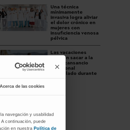
Una técnica
mínimamente
invasiva logra aliviar
el dolor crónico en
mujeres con
insuficiencia venosa
pélvica
Las vacaciones
pueden sacar a la
luz el cansancio
emocional
acumulado durante
el año
Acerca de las cookies
 la navegación y usabilidad
. A continuación, puede
mación en nuestra
Política de