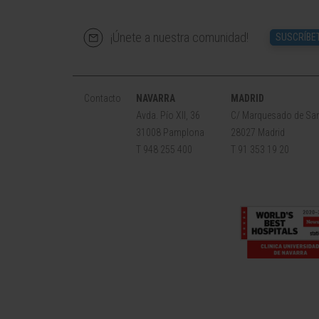
¡Únete a nuestra comunidad!
SUSCRÍBE
Contacto
NAVARRA
MADRID
Avda. Pío XII, 36
C/ Marquesado de San
31008 Pamplona
28027 Madrid
T 948 255 400
T 91 353 19 20