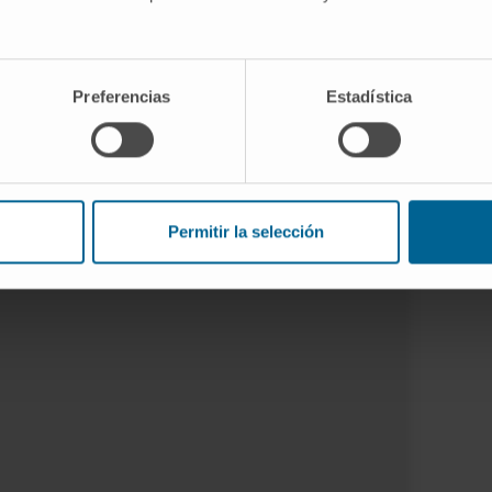
Preferencias
Estadística
con semillas de lino
fogones sea más sencillo, Xandra Luque,
rtido una de las recetas saludables que
Permitir la selección
ra los pacientes hospitalizados.