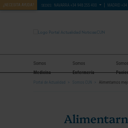
¿NECESITA AYUDA?
NAVARRA
+34 948 255 400
MADRID
+34 
SEDES:
Somos
Somos
Somo
Medicina
Enfermería
Pacie
Portal de Actualidad
>
Somos CUN
>
Alimentarnos mejo
Alimentarn