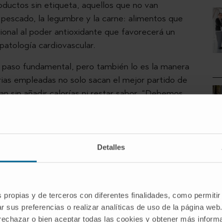
roductos sin etiqueta, aquellos que no van
 pescado, la legumbre y la carne: alimentos que
onal al poder antioxidante que favorecerá un
patología cardiovascular.
r paso fundamental, pero también lo es la manera
arias empleadas no solo sacan el mejor partido de
n sin añadir calorías ni restar sabor. “Debemos
tos, sin aditivos ni azúcares añadidos”, señala
Dietas.
o natural, como las crudités, siempre es una
Detalles
ebozados. Apostar por los productos frescos y de
 sabor a las recetas. Para ello, recuerdan las
la despensa optimizando el almacenado y la
 las conservas, etc.
s propias y de terceros con diferentes finalidades, como permitir
r sus preferencias o realizar analíticas de uso de la página web
 rechazar o bien aceptar todas las cookies y obtener más infor