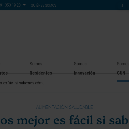
91 353 19 20
QUIÉNES SOMOS
s
Somos
Somos
Somo
ntes
Residentes
Innovación
CUN
r es fácil si sabemos cómo
ALIMENTACIÓN SALUDABLE
os mejor es fácil si s