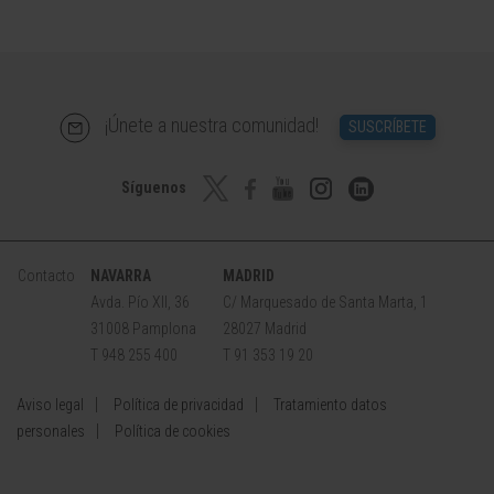
¡Únete a nuestra comunidad!
SUSCRÍBETE
Síguenos
Contacto
NAVARRA
MADRID
Avda. Pío XII, 36
C/ Marquesado de Santa Marta, 1
31008 Pamplona
28027 Madrid
T 948 255 400
T 91 353 19 20
Aviso legal
Política de privacidad
Tratamiento datos
personales
Política de cookies