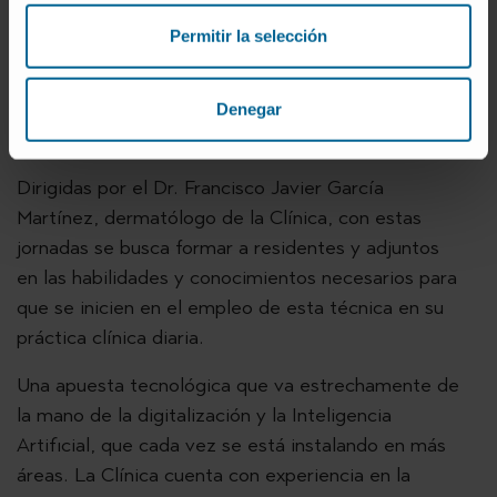
protones o de espacios como quirófanos híbridos.
Permitir la selección
En esta línea, la sede de Madrid ha acogido en los
últimos años los cursos sobre ecografía cutánea
organizados por la Academia Española de
Denegar
Dermatología.
Dirigidas por el Dr. Francisco Javier García
Martínez, dermatólogo de la Clínica, con estas
jornadas se busca formar a residentes y adjuntos
en las habilidades y conocimientos necesarios para
que se inicien en el empleo de esta técnica en su
práctica clínica diaria.
Una apuesta tecnológica que va estrechamente de
la mano de la digitalización y la Inteligencia
Artificial, que cada vez se está instalando en más
áreas. La Clínica cuenta con experiencia en la