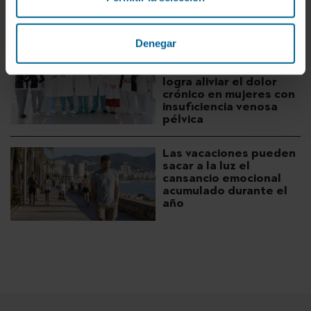
para impartir soporte
vital
Denegar
Una técnica
mínimamente invasiva
logra aliviar el dolor
crónico en mujeres con
insuficiencia venosa
pélvica
Las vacaciones pueden
sacar a la luz el
cansancio emocional
acumulado durante el
año