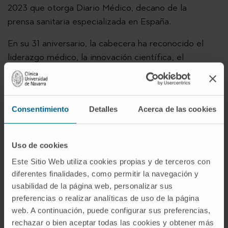
2023 que otorga Diario Médico, decano de la
prensa sanitaria especializada en España.
En su 31 aniversario, la cabecera ha reconocido el
liderazgo médico, la innovación científica, el
prestigio, la entrega y el compromiso social del Dr.
Prósper, también codirector del Servicio de
Hematología y Hemoterapia y del Programa de
Consentimiento
Detalles
Acerca de las cookies
Hemato-Oncología del Cima.
Uso de cookies
Este Sitio Web utiliza cookies propias y de terceros con
diferentes finalidades, como permitir la navegación y
RECONOCIMIENTO
usabilidad de la página web, personalizar sus
preferencias o realizar analíticas de uso de la página
web. A continuación, puede configurar sus preferencias,
rechazar o bien aceptar todas las cookies y obtener más
Este artículo está