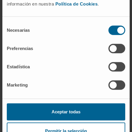
información en nuestra
Política de Cookies
.
incluido en la revista
Noticias.CUN 125
¿Quiere leer más de este
Selección
número?
Necesarias
de
consentimiento
Preferencias
Estadística
Marketing
+ DESCUBRA MÁS
Aceptar todas
El Departamento de
Anestesia y Cuidados
Intensivos, acreditado
como centro de cursos
Permitir la selección