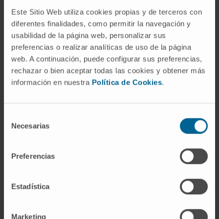
de medida y solo ha recibido observaciones de
Este Sitio Web utiliza cookies propias y de terceros con
diferentes finalidades, como permitir la navegación y
mejora en 16 de ellos. “Los resultados del informe,
usabilidad de la página web, personalizar sus
con un cumplimiento tan alto de los estándares, son
preferencias o realizar analíticas de uso de la página
un estímulo para seguir trabajando e implantar las
web. A continuación, puede configurar sus preferencias,
recomendaciones realizadas por expertos en calidad
rechazar o bien aceptar todas las cookies y obtener más
a nivel internacional”, afirma Juana Labiano.
información en nuestra
Política de Cookies
.
La Clínica Universidad de Navarra fue acreditada por
primera vez por la Joint Commission International en
Selección
mayo de 2004, lo que le convierte en uno de los
Necesarias
de
centros más veteranos en contar con la acreditación
consentimiento
en España. En los próximos meses, la sede de la
Preferencias
Clínica Universidad de Navarra en Madrid solicitará
también su acreditación.
Estadística
Marketing