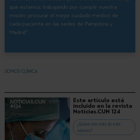
que estamos trabajando por cumplir nuestra
misión: procurar el mejor cuidado médico de
cada paciente en las sedes de Pamplona y
Madrid”.
SOMOS CLÍNICA
Este artículo está
incluido en la revista
Noticias.CUN 124
¿Quiere leer más de este
número?