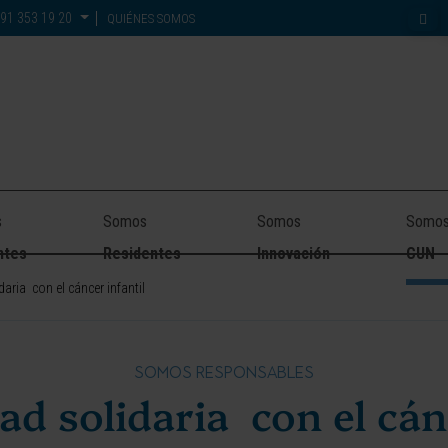
91 353 19 20
QUIÉNES SOMOS
s
Somos
Somos
Somo
ntes
Residentes
Innovación
CUN
aria con el cáncer infantil
SOMOS RESPONSABLES
d solidaria con el cán