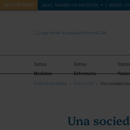
¿NECESITA AYUDA?
NAVARRA
+34 948 255 400
MADRID
+34 
SEDES:
Somos
Somos
Somo
Medicina
Enfermería
Pacie
Portal de Actualidad
>
Somos CUN
>
Una sociedad solid
Una socieda