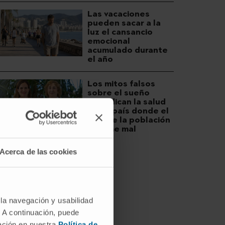
Las vacaciones
pueden sacar a la
luz el cansancio
emocional
acumulado durante
el año
Los mitos falsos
sobre el sueño
perjudican la salud
en un país donde el
48% de la población
duerme mal
Acerca de las cookies
 la navegación y usabilidad
. A continuación, puede
mación en nuestra
Política de