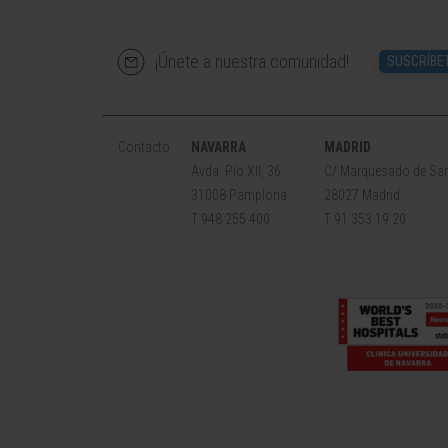
¡Únete a nuestra comunidad!
SUSCRÍBE
Contacto
NAVARRA
MADRID
Avda. Pío XII, 36
C/ Marquesado de San
31008 Pamplona
28027 Madrid
T 948 255 400
T 91 353 19 20