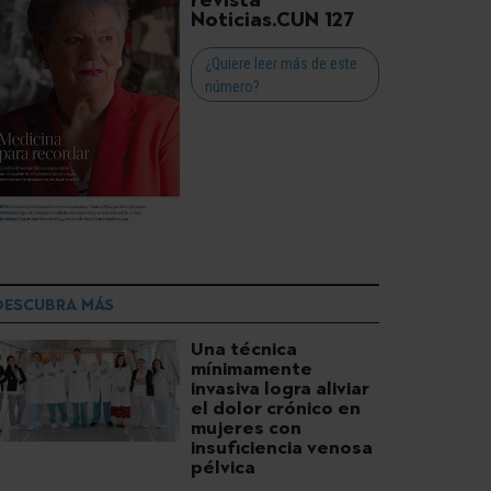
revista
Noticias.CUN 127
¿Quiere leer más de este
número?
DESCUBRA MÁS
Una técnica
mínimamente
invasiva logra aliviar
el dolor crónico en
mujeres con
insuficiencia venosa
pélvica