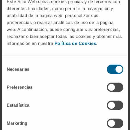
Este Sitio Web utiliza cookies propias y de terceros con
Carlos Pastor y Jorge Baixauli, coordinadores de la
diferentes finalidades, como permitir la navegación y
Unidad en ambas sedes.
usabilidad de la página web, personalizar sus
preferencias o realizar analíticas de uso de la página
web. A continuación, puede configurar sus preferencias,
rechazar o bien aceptar todas las cookies y obtener más
información en nuestra
Política de Cookies
.
ACREDITACIONES
Selección
Necesarias
de
consentimiento
Este artículo está
incluido en la revista
Preferencias
Noticias.CUN 125
¿Quiere leer más de este
Estadística
número?
Marketing