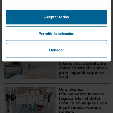
Aceptar todas
Permitir la selección
+ DESCUBRA MÁS
Denegar
El Departamento de
Anestesia y Cuidados
Intensivos, acreditado
como centro de cursos
para impartir soporte
vital
Una técnica
mínimamente invasiva
logra aliviar el dolor
crónico en mujeres con
insuficiencia venosa
pélvica