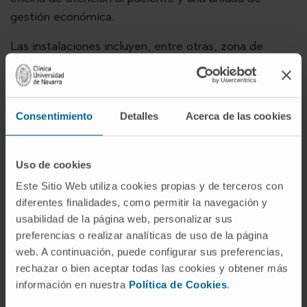
gestión económica.
Las instalaciones incluyen, entre otras, zona de
consultas propia, laboratorio para la manipulación
de muestras, sala de trabajo para los monitores de
las empresas promotoras y zonas de archivo.
Consentimiento
Detalles
Acerca de las cookies
Además, la Clínica dispone de un área de Farmacia
específica para ensayos clínicos y una planta de
hospitalización centrada en la atención a pacientes
Uso de cookies
que participan en estos estudios.
Este Sitio Web utiliza cookies propias y de terceros con
diferentes finalidades, como permitir la navegación y
usabilidad de la página web, personalizar sus
preferencias o realizar analíticas de uso de la página
web. A continuación, puede configurar sus preferencias,
rechazar o bien aceptar todas las cookies y obtener más
información en nuestra
Política de Cookies
.