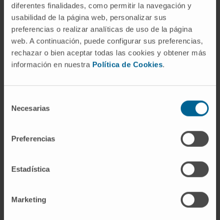
diferentes finalidades, como permitir la navegación y
usabilidad de la página web, personalizar sus
preferencias o realizar analíticas de uso de la página
web. A continuación, puede configurar sus preferencias,
rechazar o bien aceptar todas las cookies y obtener más
información en nuestra
Política de Cookies
.
Selección
Necesarias
de
Placa de 24 pocillos conteniendo las secciones de
consentimiento
cerebro de ratón perfundido para inmunohistoquímica.
Preferencias
Otro resultado observado por los investigadores es
Estadística
que “al bloquear un tipo de células inmunitarias, las
células T reguladoras o Treg, también mejoró la
Marketing
capacidad cognitiva del ratón con alzhéimer y
causó un claro beneficio en la capacidad cognitiva