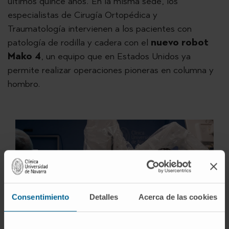
últimos quince años. En la misma sede, los
especialistas de Cirugía Ortopédica y
Traumatología intervienen a los pacientes con
patología de rodilla y cadera con el
nuevo robot
Mako 4
, un equipo que en Estados Unidos ya
permite realizar operaciones pioneras en columna y
hombro.
Consentimiento
Detalles
Acerca de las cookies