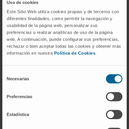
Uso de cookies
Este Sitio Web utiliza cookies propias y de terceros con
diferentes finalidades, como permitir la navegación y
El robot quirúrgico Da Vinci single port supone un paso
usabilidad de la página web, personalizar sus
más hacia la cirugía mínimamente invasiva.
preferencias o realizar analíticas de uso de la página
web. A continuación, puede configurar sus preferencias,
rechazar o bien aceptar todas las cookies y obtener más
El
Dr. Andrés Valentí
, director del
información en nuestra
Política de Cookies
.
Departamento de Cirugía Ortopédica y
Traumatología, subraya que “este robot permite
Selección
una mayor precisión técnica y facilita la toma de
Necesarias
de
decisiones en el quirófano”, y considera que ahora
consentimiento
“tenemos más capacidad para responder a las
Preferencias
expectativas que nos plantean nuestros
pacientes”.
Estadística
Las inversiones de la Clínica para este curso se
unen a otras importantes compras de tecnología