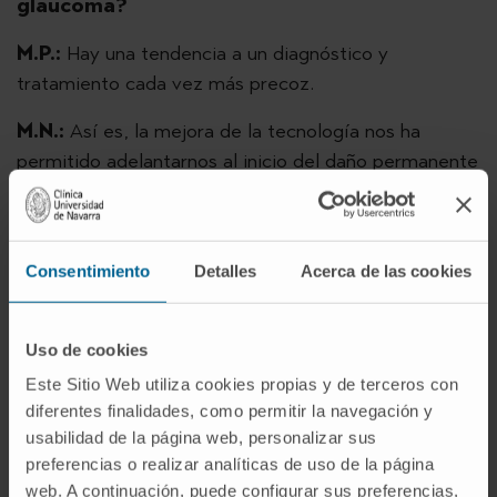
glaucoma?
M.P.:
Hay una tendencia a un diagnóstico y
tratamiento cada vez más precoz.
M.N.:
Así es, la mejora de la tecnología nos ha
permitido adelantarnos al inicio del daño permanente
en el campo visual. En el diagnóstico, aunque la
campimetría computerizada sigue siendo el “patrón
oro” para el seguimiento, la tomografía de
Consentimiento
Detalles
Acerca de las cookies
coherencia óptica se ha demostrado como la mejor
herramienta para el diagnóstico precoz. Aunque esto
hace que el seguimiento se haya convertido en un
Uso de cookies
extenso estudio con diversos aparatos.
Este Sitio Web utiliza cookies propias y de terceros con
diferentes finalidades, como permitir la navegación y
Además, se ha avanzado en la tolerancia del ojo a los
usabilidad de la página web, personalizar sus
fármacos sin conservantes de años de uso y una
preferencias o realizar analíticas de uso de la página
auténtica explosión de desarrollos en los diversos
web. A continuación, puede configurar sus preferencias,