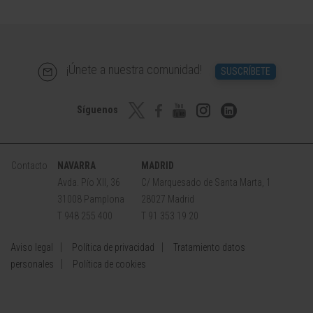
¡Únete a nuestra comunidad!
SUSCRÍBETE
Síguenos
Contacto
NAVARRA
MADRID
Avda. Pío XII, 36
C/ Marquesado de Santa Marta, 1
31008 Pamplona
28027 Madrid
T 948 255 400
T 91 353 19 20
Aviso legal
Política de privacidad
Tratamiento datos
personales
Política de cookies