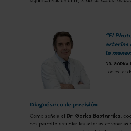
significativas en el 19,1% de los casos, es d
“El Phot
arterias
la maner
DR. GORKA 
Codirector de
Diagnóstico de precisión
Como señala el
Dr. Gorka Bastarrika
, co
nos permite estudiar las arterias coronarias 