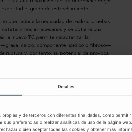
”. Esta alta resolución facilita diferenciar mejor
r exactitud el grado de estrechamiento.
sino que reduce la necesidad de realizar pruebas
an cateterismos innecesarios y se obtiene una
ás, el nuevo TC permite caracterizar la
 —grasa, calcio, componente lipídico o fibroso—,
e ruptura y, por tanto, su potencial de provocar
arrika.
rminos de seguridad, como la reducción de la
. Esto amplía su indicación tanto a pacientes con
Detalles
a personas sanas que desean realizarse un
s propias y de terceros con diferentes finalidades, como permitir
r sus preferencias o realizar analíticas de uso de la página web
 rechazar o bien aceptar todas las cookies y obtener más infor