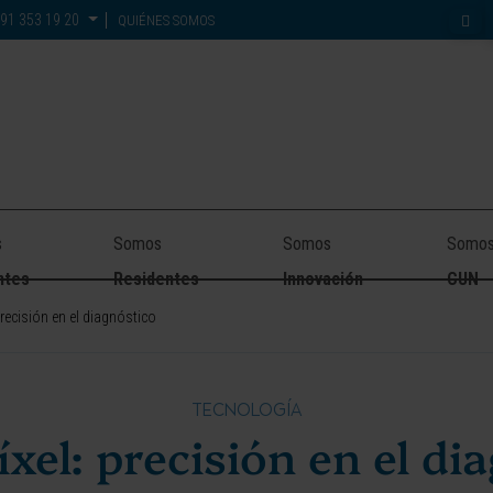
91 353 19 20
QUIÉNES SOMOS
s
Somos
Somos
Somo
ntes
Residentes
Innovación
CUN
 precisión en el diagnóstico
TECNOLOGÍA
píxel: precisión en el di