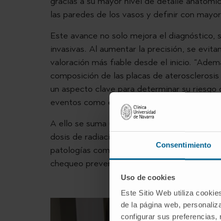
gracias a su mayor nivel de detalle anatómico
las paredes de los vasos y definir con mayo
Este avance no solo mejora el diagnóstico, 
invasivas. Al aumentar la precisión, se evit
valoración más fiable desde el inicio. “Adem
composición de las placas de aterosclerosis
un aspecto clave para determinar su riesgo d
eventos como el infarto”, detalla el Dr. Bast
A ello se suma un beneficio relevante en té
dosis de radiación y del contraste necesario
Consentimiento
patologías como la enfermedad renal, como 
chequeo preventivo.
Uso de cookies
Este Sitio Web utiliza cookie
de la página web, personaliza
configurar sus preferencias,