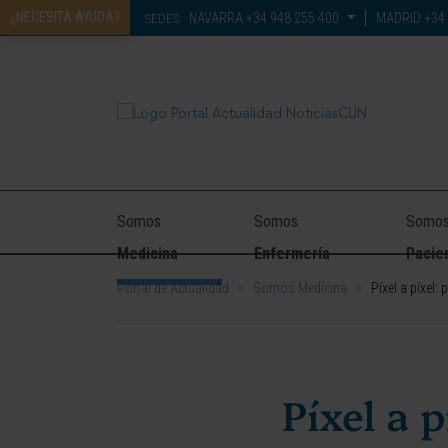
¿NECESITA AYUDA?
NAVARRA
+34 948 255 400
MADRID
+34 
SEDES:
Somos
Somos
Somo
Medicina
Enfermería
Pacie
Portal de Actualidad
>
Somos Medicina
>
Píxel a píxel:
Píxel a 