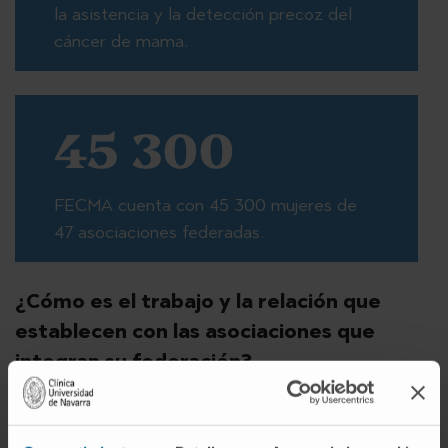
la asistencia y la detección precoz del
cáncer de mama.
45 300
FECMA cuenta con 45 300 mujeres de
47 asociaciones federadas.
¿Cómo es el trabajo y la relación que
establecen con las asociaciones que
integran su federación?
Tratamos de orientar, coordinar, asesorar y
colaborar con todas las asociaciones integradas en