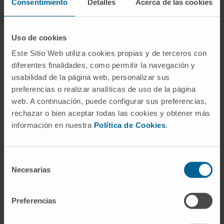
Consentimiento
Detalles
Acerca de las cookies
la federación. Colaboramos en programas de
información y formación para la salud, fomentando
la cultura de la calidad, prestigio y reconocimiento
Uso de cookies
de las Asociaciones, así como la comunicación, los
Este Sitio Web utiliza cookies propias y de terceros con
buenos servicios y los valores.
diferentes finalidades, como permitir la navegación y
usabilidad de la página web, personalizar sus
Las asociaciones que integramos la Federación
preferencias o realizar analíticas de uso de la página
compartimos diferentes actividades como
web. A continuación, puede configurar sus preferencias,
intervenciones en encuentros y seminarios,
rechazar o bien aceptar todas las cookies y obtener más
colaboraciones con medios de comunicación,
información en nuestra
Política de Cookies
.
elaboración y difusión del manifiesto que hacemos
público en el Día Internacional del Cáncer de Mama
Selección
y un largo etcétera. Además, entre las actividades
Necesarias
de
que desarrollan las 47 Asociaciones integradas en
consentimiento
FECMA, podemos citar el apoyo psicológico,
Preferencias
fisioterapia, asesoramiento jurídico, voluntariado,
diferentes talleres de múltiples y diferentes