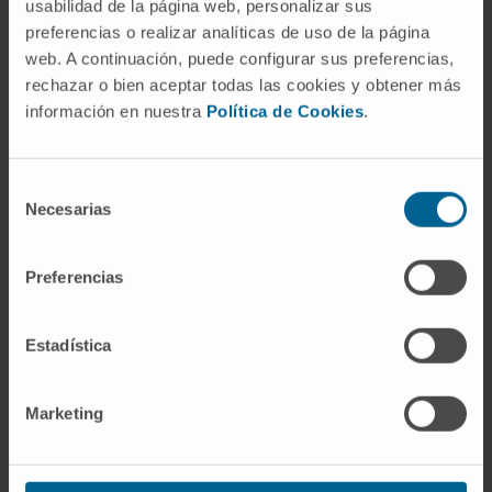
usabilidad de la página web, personalizar sus
Ambos elementos han permitido realizar
preferencias o realizar analíticas de uso de la página
actuaciones más seguras, más eficientes, menos
web. A continuación, puede configurar sus preferencias,
agresivas y con mayor calidad asistencial.
rechazar o bien aceptar todas las cookies y obtener más
Probablemente, el próximo gran salto será la
información en nuestra
Política de Cookies
.
personalización de la medicina a través del
desarrollo de la genómica, la aplicación de la
Selección
inteligencia artificial y la medicina predictiva.
Necesarias
de
consentimiento
Preferencias
41%
Estadística
de los
niños españoles
tiene ya al menos dos
factores de riesgo.
Marketing