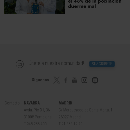
el 48% de la población
duerme mal
¡Únete a nuestra comunidad!
SUSCRÍBETE
Síguenos
Contacto
NAVARRA
MADRID
Avda. Pío XII, 36
C/ Marquesado de Santa Marta, 1
31008 Pamplona
28027 Madrid
T 948 255 400
T 91 353 19 20