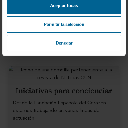
19%
Aceptar todas
de los
hipertensos
trata y controla su tensión
Permitir la selección
arterial.
Denegar
Iniciativas para concienciar
Desde la Fundación Española del Corazón
estamos trabajando en varias líneas de
actuación: