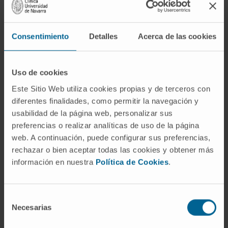
Esperanzada y realista: “Esta enfermedad es una
lucha constante. Yo la comparo con una montaña
rusa, aunque lo cierto es que, con el tiempo, esas
Consentimiento
Detalles
Acerca de las cookies
curvas se van allanando. Después de diecisiete
años relativizas muchísimo todo. Aun así, es
Uso de cookies
importante ser realistas, porque esto no es un
Este Sitio Web utiliza cookies propias y de terceros con
camino de rosas. He tenido mis bajones, pero he
diferentes finalidades, como permitir la navegación y
seguido peleando gracias al apoyo constante de mi
usabilidad de la página web, personalizar sus
marido”.
preferencias o realizar analíticas de uso de la página
web. A continuación, puede configurar sus preferencias,
A Paloma le detectaron el melanoma cuando tenía
rechazar o bien aceptar todas las cookies y obtener más
51 años, y su expectativa eran las 60 velas.
información en nuestra
Política de Cookies
.
“Aquello ya me pareció mucho”. Pero mientras iban
progresando los ensayos, ella fue ampliando la
audacia de sus objetivos. Por el camino, “he
Selección
Necesarias
aprendido muchas cosas, especialmente sobre mí
de
misma. Me ha asombrado mi manera de afrontar la
consentimiento