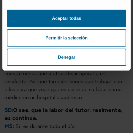
quirúrgica, tiene una parte muy práctica. En la
consulta es más fácil que los residentes vayan
aprendiendo, porque el paciente no ve raro que le
Aceptar todas
haga preguntas o le explore. Pero tenemos la parte
de quirófano y, claro, el paciente no se espera que
Permitir la selección
sea un residente el que le vaya a operar. Ese
aprendizaje, donde también el margen de error es
menor, es algo que como tutor tienes que trabajar.
Denegar
Y pasa lo mismo con los adjuntos. A algunos les
cuesta menos que a otros dejar operar a un
residente. Así que también tienes que trabajar con
ellos para que vean que es parte de su labor como
médico en un hospital académico.
SD:
O sea, que la labor del tutor, realmente,
es continua.
MS
:
Sí, es durante todo el día.