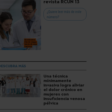
revista RCUN 13
¿Quiere leer más de este
número?
DESCUBRA MÁS
Una técnica
mínimamente
invasiva logra aliviar
el dolor crónico en
mujeres con
insuficiencia venosa
pélvica