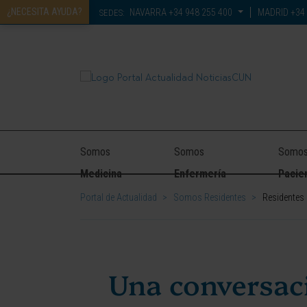
¿NECESITA AYUDA?
NAVARRA
+34 948 255 400
MADRID
+34 
SEDES:
Somos
Somos
Somo
Medicina
Enfermería
Pacie
Portal de Actualidad
>
Somos Residentes
>
Residentes 
Una conversaci