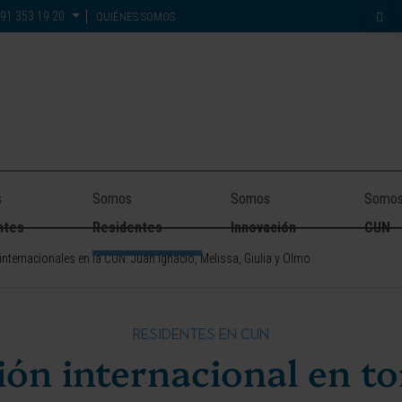
91 353 19 20
QUIÉNES SOMOS
s
Somos
Somos
Somo
ntes
Residentes
Innovación
CUN
internacionales en la CUN: Juan Ignacio, Melissa, Giulia y Olmo
RESIDENTES EN CUN
ón internacional en tor