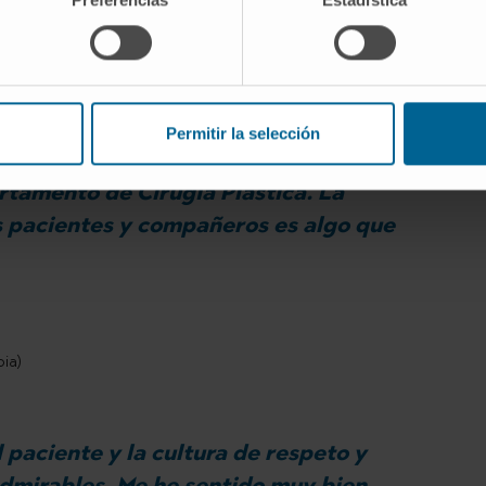
)
Permitir la selección
participar de forma activa en las
artamento de Cirugía Plástica. La
os pacientes y compañeros es algo que
bia)
 paciente y la cultura de respeto y
dmirables. Me he sentido muy bien