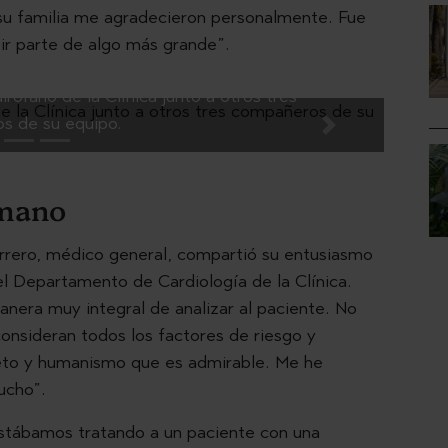
 y su familia me agradecieron personalmente. Fue
r parte de algo más grande”.
irófano de la Clínica junto a otros tres
s de su equipo.
Next
umano
rrero, médico general, compartió su entusiasmo
el Departamento de Cardiología de la Clínica.
anera muy integral de analizar al paciente. No
consideran todos los factores de riesgo y
peto y humanismo que es admirable. Me he
mucho”.
“Estábamos tratando a un paciente con una