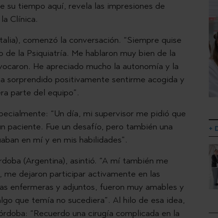
e su tiempo aquí, revela las impresiones de
la Clínica.
(Italia), comenzó la conversación. “Siempre quise
 de la Psiquiatría. Me hablaron muy bien de la
ivocaron. He apreciado mucho la autonomía y la
 ha sorprendido positivamente sentirme acogida y
ra parte del equipo”.
ecialmente: “Un día, mi supervisor me pidió que
un paciente. Fue un desafío, pero también una
+ 
iaban en mí y en mis habilidades”.
rdoba (Argentina), asintió. “A mí también me
 me dejaron participar activamente en las
 las enfermeras y adjuntos, fueron muy amables y
lgo que temía no sucediera”. Al hilo de esa idea,
órdoba: “Recuerdo una cirugía complicada en la