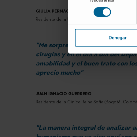
de
consentimiento
GIULIA PERNACI
Residente de la Universidad de Chieti-Pescara (Italia
Denegar
"Me sorprendió gratamente poder 
cirugías y en el día a día del Dep
amabilidad y el buen trato con l
aprecio mucho"
JUAN IGNACIO GUERRERO
Residente de la Clínica Reina Sofía (Bogotá, Colom
"La manera integral de analizar al
humanismo que se vive aquí son a