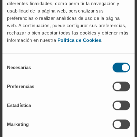
científica
".
diferentes finalidades, como permitir la navegación y
usabilidad de la página web, personalizar sus
Una tradición de excelencia europea
preferencias o realizar analíticas de uso de la página
web. A continuación, puede configurar sus preferencias,
La Clínica Universidad de Navarra cuenta con una
rechazar o bien aceptar todas las cookies y obtener más
información en nuestra
Política de Cookies
.
larga trayectoria en la apuesta por el abordaje
multidisciplinar de este trastorno metabólico.
El
Área de Obesidad en Pamplona cuenta con
Selección
más de 25 años de experiencia, incluyendo el
Necesarias
de
trabajo conjunto de especialistas de Cirugía
consentimiento
General, Endocrinología y Nutrición, Medicina
Preferencias
Interna, Medicina de Aparato Digestivo,
Psiquiatría y Enfermería
. Con un enfoque
Estadística
integral, permite abordar esta patología desde
múltiples perspectivas, ofreciendo a los pacientes el
plan terapéutico más adecuado a su realidad y a sus
Marketing
necesidades.