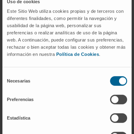
Uso de cookies
caracteriza por pausas en la respiración o por un
Este Sitio Web utiliza cookies propias y de terceros con
mantenimiento superficial. Según la
Dra. María
diferentes finalidades, como permitir la navegación y
Teresa Pérez
, especialista en Neumología de la
usabilidad de la página web, personalizar sus
Clínica, “la mayoría de los pacientes no saben que
preferencias o realizar analíticas de uso de la página
tienen esta enfermedad y
es algo preocupante
web. A continuación, puede configurar sus preferencias,
rechazar o bien aceptar todas las cookies y obtener más
porque, si se padece de forma moderada o
información en nuestra
Política de Cookies
.
grave, caen las cifras de oxígeno en sangre y,
a largo plazo, aumenta el riesgo de sufrir un
accidente cardiovascular”.
Selección
Necesarias
de
Por ello, el
Dr. Jorge Ignacio de Abajo
,
consentimiento
otorrinolaringólogo de la Clínica, ha explicado que
Preferencias
existen diferentes tratamientos que ayudan a revertir
esta situación: “Si la apnea es leve o moderada, se
recurren a técnicas menos invasivas, como las
Estadística
prótesis dentales que permiten adelantar la
mandíbula para prevenir la obstrucción de las vías