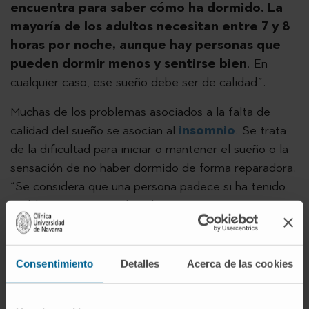
encuentra para saber cómo ha dormido. La
mayoría de los adultos necesitan entre 7 y 8
horas por noche, aunque hay personas que
pueden dormir menos y sentirse bien
. En
cualquier caso, ese sueño debe ser de calidad”.
Muchas de los problemas asociados a la falta de
calidad del sueño se asocian al
insomnio
. Se trata
de la dificultad para iniciar o mantener el sueño o la
sensación de no haber dormido de forma reparadora.
“Se considera que una persona padece si ha tenido
problemas para conciliar al menos tres veces por
semana durante un periodo mantenido de tres
meses”, ha explicado la Dra. Urrestarazu.
Consentimiento
Detalles
Acerca de las cookies
Entre las afecciones principales relacionadas con la
falta de calidad del sueño se encuentra también la
apnea obstructiva del sueño
. Este trastorno se