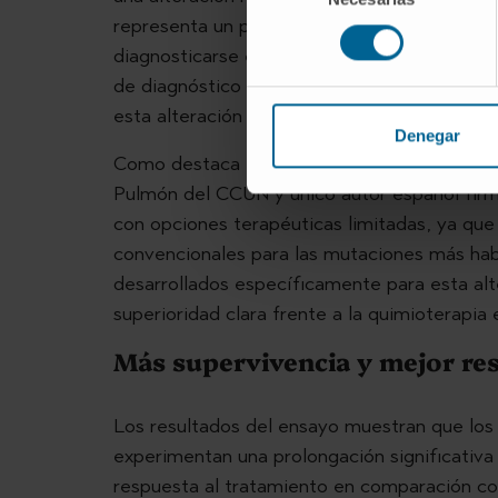
representa un porcentaje reducido de los cá
consentimiento
diagnosticarse en pacientes no fumadores. 
de diagnóstico molecular está permitiendo 
esta alteración es más habitual de lo que 
Denegar
Como destaca el
Dr. Gonzalo Fernández
Pulmón del CCUN y único autor español firm
con opciones terapéuticas limitadas, ya que 
convencionales para las mutaciones más ha
desarrollados específicamente para esta al
superioridad clara frente a la quimioterapia 
Más supervivencia y mejor res
Los resultados del ensayo muestran que los
experimentan una prolongación significativa 
respuesta al tratamiento en comparación co