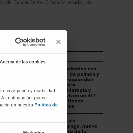
món del Cancer Center Clínica Universidad de
DESCUBRA MÁS
Acerca de las cookies
Los pacientes con
cáncer de pulmón y
EPOC responden
mejor a la
inmunoterapia y
 la navegación y usabilidad
sobreviven un 41%
. A continuación, puede
más si tienen
mación en nuestra
Política de
enfisema
El Dr. Luis
Montuenga, nuevo
miembro de la
Marketing