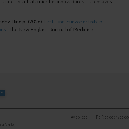
 ni acceder a tratamientos innovadores o a ensayos
ndez Hinojal (2026)
First-Line Sunvozertinib in
ons
. The New England Journal of Medicine.
TE
Aviso legal
Política de privacida
ta Marta, 1