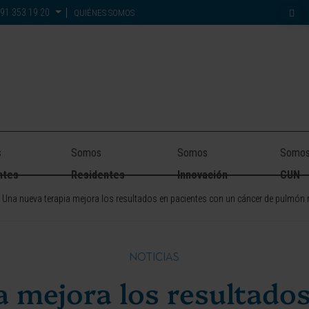
91 353 19 20
QUIÉNES SOMOS
s
Somos
Somos
Somo
ntes
Residentes
Innovación
CUN
Una nueva terapia mejora los resultados en pacientes con un cáncer de pulmón r
NOTICIAS
a mejora los resultados