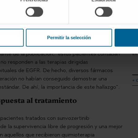
nceres de pulmón (en torno al 2%) y suele
Sin embargo, el desarrollo de técnicas avanzadas
identificar mejor a estas personas y comprobar que
se pensaba hasta el momento.
Permitir la selección
 Hinojal
, oncólogo médico del Área de Cáncer de
ante de la publicación, “estos pacientes contaban
no responden a las terapias dirigidas
bituales de EGFR. De hecho, diversos fármacos
teración no habían conseguido demostrar una
+ 
estándar. De ahí, la importancia de este hallazgo”.
puesta al tratamiento
 pacientes tratados con sunvozertinib
de la supervivencia libre de progresión y una mejor
n aquellos que recibieron quimioterapia