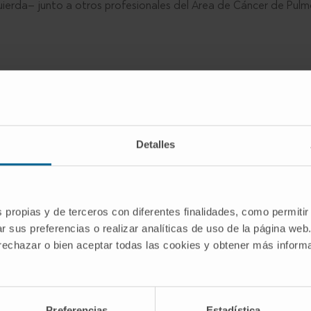
quierda– junto a otros profesionales del Área de Cáncer de Pul
ificado una alternativa terapéutica eficaz para un
+ 
Detalles
esistencia a los tratamientos convencionales. Los
rticipado especialistas del
Área de Cáncer de
dad de Navarra (CCUN), han sido publicados en
The
a revista médica de mayor impacto científico del
s propias y de terceros con diferentes finalidades, como permitir
r sus preferencias o realizar analíticas de uso de la página web
 rechazar o bien aceptar todas las cookies y obtener más infor
ozertinib como tratamiento de primera
ulmón no microcítico avanzado
con
en EGFR, un tipo de tumor que se desarrolla por
specialmente difícil de tratar. Esta mutación
Preferencias
Estadística