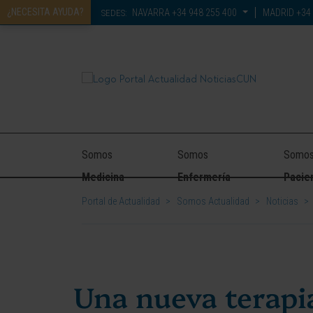
¿NECESITA AYUDA?
NAVARRA
+34 948 255 400
MADRID
+34 
SEDES:
Somos
Somos
Somo
Medicina
Enfermería
Pacie
Portal de Actualidad
>
Somos Actualidad
>
Noticias
>
Una nueva terapi