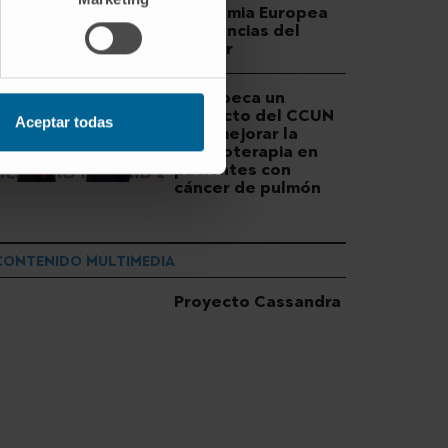
Academia Europea
de Ciencias del
Cáncer
FERO beca un
proyecto del CCUN
Aceptar todas
para mejorar la
inmunoterapia en
pacientes con
cáncer de pulmón
CONTENIDO MULTIMEDIA
Proyecto Cassandra