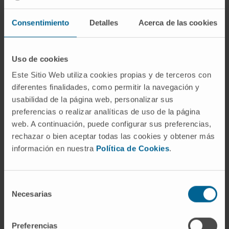
en obtener los datos personales y familiares de
forma pautada en el contexto de un chequeo de
Consentimiento
Detalles
Acerca de las cookies
salud general en el que también se realiza un TAC y
una analítica completa. Posteriormente, y con la
secuenciación del genoma, se seleccionan aquellos
Uso de cookies
genes sobre los que se puede actuar de forma
Este Sitio Web utiliza cookies propias y de terceros con
predictiva y preventiva”.
diferentes finalidades, como permitir la navegación y
usabilidad de la página web, personalizar sus
Entre la información que proporciona este estudio
preferencias o realizar analíticas de uso de la página
destaca la predisposición a padecer cáncer u otras
web. A continuación, puede configurar sus preferencias,
enfermedades multifactoriales, el riesgo de
rechazar o bien aceptar todas las cookies y obtener más
información en nuestra
Política de Cookies
.
transmitir alteraciones genéticas a sus
descendientes y de sufrir problemas de coagulación.
Por eso, l
a Dra. Patiño recomienda que la
Selección
persona utilice esta información con
Necesarias
de
sabiduría para su propia salud
: “Si en una familia
consentimiento
hay antecedentes relacionados con una enfermedad,
Preferencias