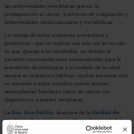
las enfermedades hereditarias graves, la
predisposición al cáncer, trastornos de coagulación y
enfermedades cardiovasculares y metabólicas.
La ventaja de estos exámenes preventivos y
predictivos –que se realizan una sola vez en la vida–
es que, gracias a los resultados, se ofrecen al
paciente recomendaciones personalizadas para la
prevención de patologías y el cuidado de la salud,
aunque en la práctica habitual, muchas personas solo
se someten a estos estudios cuando existen
antecedentes familiares claros de cáncer u/o
diagnósticos a edades tempranas.
La
Dra. Ana Patiño
, directora de la
Unidad de
Medicina Genómica
de la Clínica Universidad de
Navarra, explica que “este tipo de chequeo consiste