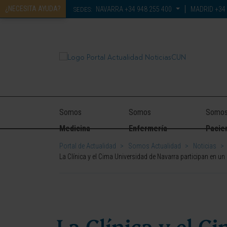
¿NECESITA AYUDA?
NAVARRA
+34 948 255 400
MADRID
+34 
SEDES:
Somos
Somos
Somo
Medicina
Enfermería
Pacie
Portal de Actualidad
>
Somos Actualidad
>
Noticias
>
La Clínica y el Cima Universidad de Navarra participan en un
La Clínica y el C