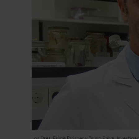
Los Dres. Felipe Prósper y Bruno Paiva, investiga