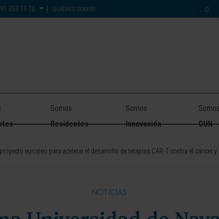
91 353 19 20
QUIÉNES SOMOS
s
Somos
Somos
Somo
ntes
Residentes
Innovación
CUN
 proyecto europeo para acelerar el desarrollo de terapias CAR-T contra el cáncer y
NOTICIAS
ima Universidad de Nav