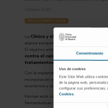
3 de febrero de 2021
ÁREA DE TERAPIA CELULAR
La
Clínica y el Cima
Universidad de Navar
alianza europea entre líderes académicos y d
El objetivo estratégico de este proyecto e
Consentimiento
contra el cáncer para agilizar un acce
tratamientos de vanguardia
.
Uso de cookies
Con la implementación de estas terapias, el
Este Sitio Web utiliza cookie
incorporación en los distintos sistemas sanita
de la página web, personaliza
económica y social del cáncer en la Unión E
configurar sus preferencias,
Cookies
.
Forman este consorcio multidisciplinar univ
farmacéuticas y biotecnológicas, así como 
Selección