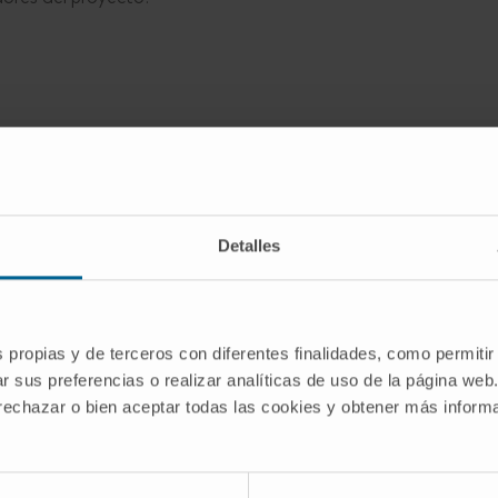
ra
participan el proyecto T2EVOLVE
, una
+ 
e la industria en inmunoterapia contra el cáncer.
s
acelerar el desarrollo de terapias CAR-T
Detalles
so rápido de los pacientes a estos
 proyecto pretende, a su vez, impulsar su
s propias y de terceros con diferentes finalidades, como permitir
rios europeos y contribuir a aliviar la carga
r sus preferencias o realizar analíticas de uso de la página web
uropea.
 rechazar o bien aceptar todas las cookies y obtener más infor
ersidades, centros de investigación, empresas
autoridades reguladoras y asociaciones de