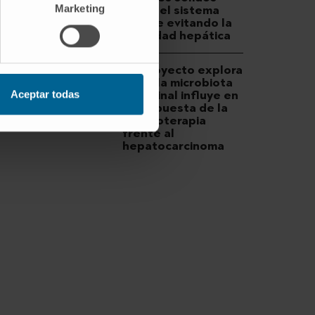
Marketing
activa el sistema
inmune evitando la
toxicidad hepática
Un proyecto explora
cómo la microbiota
Aceptar todas
intestinal influye en
la respuesta de la
inmunoterapia
frente al
hepatocarcinoma