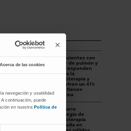
DESCUBRA MÁS
Los pacientes con
cáncer de pulmón y
Acerca de las cookies
EPOC responden
mejor a la
inmunoterapia y
sobreviven un 41%
más si tienen
 la navegación y usabilidad
enfisema
. A continuación, puede
mación en nuestra
Política de
Una nueva
estrategia de
inmunoterapia
inyectada en
tumores sólidos