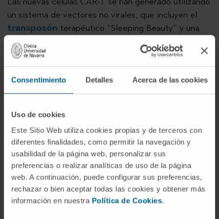
Las nuevas células CAR-T se han generado utilizando
un sistema de vectores no virales, que incluyen el
transposón
terapéutico “Sleeping Beauty” y una
molécula que facilita su integración en el ADN de los
linfocitos T del paciente o “transposasa”. Se trata de
una herramienta utilizada en terapia génica que
permite introducir de forma segura y eficaz nuevos
Consentimiento
Detalles
Acerca de las cookies
genes en las células diana. Según el
Dr. Felipe
Prósper
, director del
Área de Terapia Celular
Uso de cookies
de la CUN y jefe de grupo del CIBERONC,
“el
Este Sitio Web utiliza cookies propias y de terceros con
componente innovador radica en que hemos
diferentes finalidades, como permitir la navegación y
empleado un sistema de transposones para
usabilidad de la página web, personalizar sus
introducir el CAR dentro de las células T, en
preferencias o realizar analíticas de uso de la página
lugar de vectores virales. Si logramos
web. A continuación, puede configurar sus preferencias,
confirmar la eficacia antitumoral de estas
rechazar o bien aceptar todas las cookies y obtener más
células CAR-T en pacientes, podríamos estar
información en nuestra
Política de Cookies
.
hablando de numerosas ventajas en término