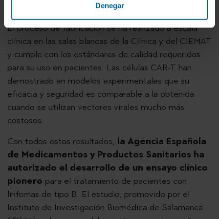
Denegar
CIEMAT.
El proceso de fabricación se ha realizado a escala
clínica en las salas blancas de la Clínica y del CIEMAT
y cumple con los estándares de calidad requeridos
para su uso en pacientes. Las células CAR-T han
demostrado en modelos experimentales que su
eficacia y seguridad es comparable a la obtenida
cuando se utilizan vectores virales mucho más
costosos.
Con todos estos resultados,
la Agencia Española
de Medicamentos y Productos Sanitarios ha
autorizado el desarrollo de un ensayo clínico
pionero
para el tratamiento de pacientes con
linfomas de tipo B. El estudio, promovido por el
Instituto de Investigación Biomédica de Salamanca