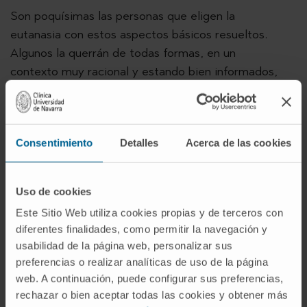
Son poquísimas las personas que eligen la
eutanasia con estos aspectos básicos resueltos.
Algunos la querrán de todas formas, en un
contexto muy racional y estando bien informados,
incluso por convicción. Y hay que reconocer que la
Medicina puede quedar impotente ante este vacío
existencial. Otras personas la pedirán por no
Consentimiento
Detalles
Acerca de las cookies
encontrar otra esperanza, por no hallar un sentido,
por falta de fuerzas, por un momento de debilidad,
porque el sufrimiento nos anula o porque no
Uso de cookies
encontramos alternativas aceptables.
Este Sitio Web utiliza cookies propias y de terceros con
Los estudios demuestran que este deseo de morir
diferentes finalidades, como permitir la navegación y
usabilidad de la página web, personalizar sus
es con frecuencia inconstante y que no se
preferencias o realizar analíticas de uso de la página
manifiesta todos los días con la misma intensidad.
web. A continuación, puede configurar sus preferencias,
A veces se desvanece y esa persona incluso se
rechazar o bien aceptar todas las cookies y obtener más
sorprende de haber llegado a pensarlo. Con