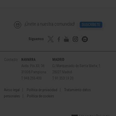
¡Únete a nuestra comunidad!
SUSCRÍBETE
Síguenos
Contacto
NAVARRA
MADRID
Avda. Pío XII, 36
C/ Marquesado de Santa Marta, 1
31008 Pamplona
28027 Madrid
T 948 255 400
T 91 353 19 20
Aviso legal
Política de privacidad
Tratamiento datos
personales
Política de cookies