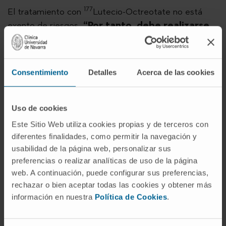
177
El tratamiento con
Lutecio-Octreotate no está
exento de riesgos.
“Por tanto, debe realizarse
en un centro hospitalario cualificado y
especialmente autorizado, que disponga de
las condiciones necesarias para su correcto
Consentimiento
Detalles
Acerca de las cookies
control y así evitar complicaciones”
, explica el
doctor Arbizu.
Uso de cookies
Una vez administrado a través de una vena del brazo,
Este Sitio Web utiliza cookies propias y de terceros con
177
el
Lutecio-Octreotate es atrapado rápidamente
diferentes finalidades, como permitir la navegación y
por el tejido tumoral, eliminándose el resto del
usabilidad de la página web, personalizar sus
fármaco sobrante por el riñón.
“Por tanto, es
preferencias o realizar analíticas de uso de la página
necesario proteger al riñón de la radiación
web. A continuación, puede configurar sus preferencias,
por lo que también se administra
rechazar o bien aceptar todas las cookies y obtener más
previamente un suero de aminoácidos con
información en nuestra
Política de Cookies
.
una proporción muy definida de arginina y
lisina”
, indica. El paciente deberá permanecer