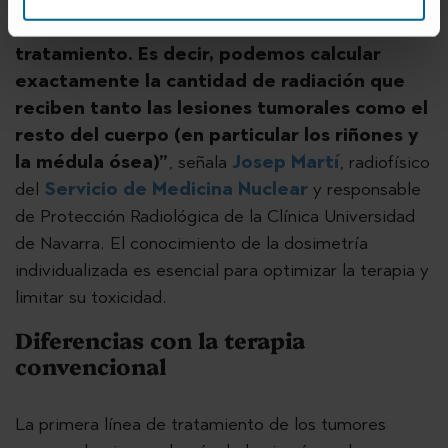
puede realizar una dosimetría del
tratamiento. Es decir, podemos calcular
exactamente la cantidad de radiación que
reciben tanto las lesiones tumorales como el
resto del cuerpo (en particular los riñones y
la médula ósea)”
, señala
Josep Martí
, radiofísico
del
Servicio de Medicina Nuclear
y responsable
de Protección Radiológica de la Clínica Universidad
de Navarra. El conocimiento de la dosimetría
individualizada es esencial para optimizar la terapia y
limitar su toxicidad.
Diferencias con la terapia
convencional
La primera línea de tratamiento de los tumores